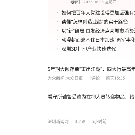
要闻
2026.08.06
星期四
如何把百年大党建设得更加坚强有
读懂“怎样创造业绩”的实干路径
以“新”破局 首发经济点亮城市消费
动漫封面遮不住日本加速“再军事化
深圳3D打印产业快速迭代
5年期大额存单“重出江湖”，四大行最高年化
大众新闻-大众日报
1
评论
前天15:35
看守所辅警受贿为在押人员转递物品、给
深圳新闻网
3
评论
5小时前