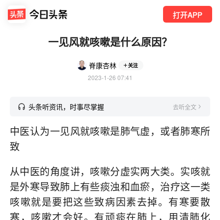
打开APP
一见风就咳嗽是什么原因？
脊康杏林
关注
2023-1-26 07:41
头条听资讯，时事尽掌握
去听全文
中医认为一见风就咳嗽是肺气虚，或者肺寒所
致
从中医的角度讲，咳嗽分虚实两大类。实咳就
是外寒导致肺上有些痰浊和血瘀，治疗这一类
咳嗽就是要把这些致病因素去掉。有寒要散
寒，咳嗽才会好。有顽痰在肺上，用清肺化