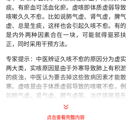
痰。有瘀血可活血化瘀。虚咳即体质虚弱导致
咳嗽久久不愈。比如说肺气虚、肾气虚，脾气
虚、总是生痰，这样也会引起久咳不愈。有的
是内外两种因素合在一块，可能就得驱邪扶
正，同时采用干预方法。
专家提示：中医辨证久咳不愈的原因分为虚实
两大类，实咳原因是由于外寒导致肺上有积淤
的痰浊，中医认为要去掉这些致病因素才能散
寒。虚咳是由于体质虚弱导致的咳嗽不愈，例
如肺气虚、肾气虚、脾气虚等。治疗咳嗽首先
要明确病因，选择合适的治疗方法。
点击查看完整内容
黄帝内经里面关于咳嗽的病因论述得很详细。
皮毛与肺是相应合的。皮毛感受了邪气，邪气