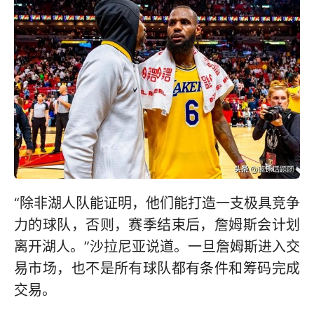
“除非湖人队能证明，他们能打造一支极具竞争
力的球队，否则，赛季结束后，詹姆斯会计划
离开湖人。”沙拉尼亚说道。一旦詹姆斯进入交
易市场，也不是所有球队都有条件和筹码完成
交易。