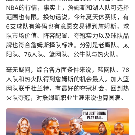
NBA的行情，事实上，詹姆斯和湖人队可选择
范围也有限。换句话说，今年夏天休赛期，有
6支球队有筹码也有意愿交易得到詹姆斯，球
队市场价值、阵容配置、夺冠实力以及球队品
牌也符合詹姆斯择队标准。分别是老鹰队、太
阳队、76人队、篮网队、公牛队与热火队。
毫无疑问，综合各方面条件来说，篮网队、76
人队和热火队得到詹姆斯的机会最大。加入篮
网队联手杜兰特，有最好的夺冠机会，回到热
火队夺冠，对詹姆斯职业生涯来说也算圆满。