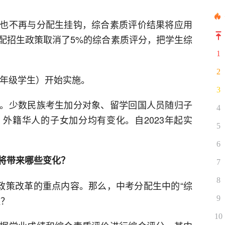
也不再与分配生挂钩，综合素质评价结果将应用
配招生政策取消了5%的综合素质评分，把学生综
1
2
二年级学生）开始实施。
3
。少数民族考生加分对象、留学回国人员随归子
4
外籍华人的子女加分均有变化。自2023年起实
5
6
将带来哪些变化？
7
8
生政策改革的重点内容。那么，中考分配生中的“综
注？
9
10