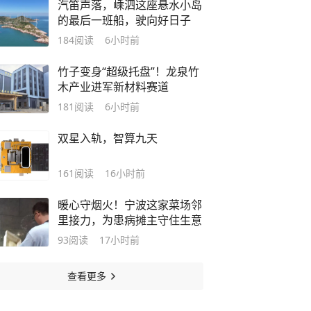
汽笛声落，嵊泗这座悬水小岛
的最后一班船，驶向好日子
184
阅读
6小时前
竹子变身“超级托盘”！龙泉竹
木产业进军新材料赛道
181
阅读
6小时前
双星入轨，智算九天
161
阅读
16小时前
暖心守烟火！宁波这家菜场邻
里接力，为患病摊主守住生意
93
阅读
17小时前
查看更多