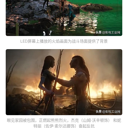
LED屏幕上播放的火焰画面为战斗场面提供了背景
眼见家园被包围，正燃起熊熊烈火，杰克（山姆·沃辛顿饰） 和妮
特丽（佐伊·索尔达娜饰）奋起反抗