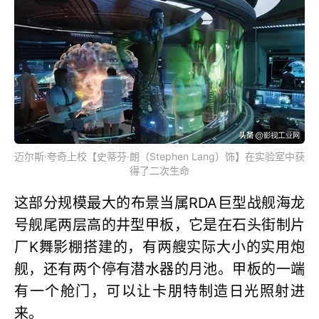
迈尔斯·夸奇上校【史蒂芬·朗（Stephen Lang）饰】在实验室中获
得了二次生命
这部分规模最大的布景当属RDA巨型战舰海龙
号舰尾两层高的井型甲板，它是在石头街制片
厂K舞影棚搭建的，有两艘实际大小的实用炮
舰，还有两个停有潜水器的月池。甲板的一端
有一个舱门，可以让卡朋特制造日光照射进
来。