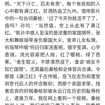
明。“天下兴亡，匹夫有责”，每个有良知的人
心中都有满江红，甘洒热血卫九州。借用影片
中的一句台词秦桧：“过了今天你就活不了了，
值吗？孙均：“当然值，世上从此有了满江
红。”影片中感人至深的是浓重的家国情怀，张
大和舞姬瑶琴身负报国大义，舍弃儿女私情，
听瑶琴吟唱“何日归家洗客袍，银字笙调，心字
香烧。流光容易把人抛，红了樱桃，绿了芭
蕉。”舍生取义，不禁潸然泪下，谁说“商女不
知亡国恨”。尤其最后秦桧和全体官兵合诵，令
那首《满江红》千古传唱，岳飞在忠烈祠里受
到世代后人的怀念敬仰；而那个卖国求荣，残
害忠良的奸贼秦桧却被永远订在历史的耻辱柱
上，遗臭万年。我在网上看到一个视频，秦桧