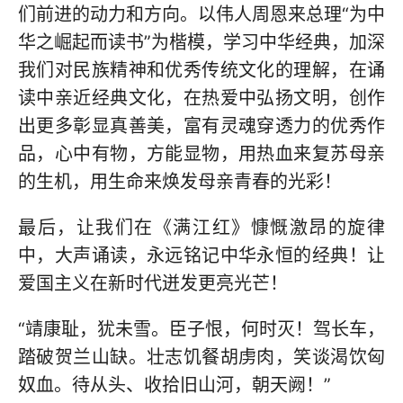
们前进的动力和方向。以伟人周恩来总理“为中
华之崛起而读书”为楷模，学习中华经典，加深
我们对民族精神和优秀传统文化的理解，在诵
读中亲近经典文化，在热爱中弘扬文明，创作
出更多彰显真善美，富有灵魂穿透力的优秀作
品，心中有物，方能显物，用热血来复苏母亲
的生机，用生命来焕发母亲青春的光彩！
最后，让我们在《满江红》慷慨激昂的旋律
中，大声诵读，永远铭记中华永恒的经典！让
爱国主义在新时代迸发更亮光芒！
“靖康耻，犹未雪。臣子恨，何时灭！驾长车，
踏破贺兰山缺。壮志饥餐胡虏肉，笑谈渴饮匈
奴血。待从头、收拾旧山河，朝天阙！”