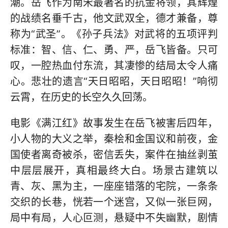
潮。岳飞作为南宋最著名的抗金将领，其辉煌
的战绩名垂千古，他文武双全，德才兼备，尊
称为“武圣”。《孙子兵法》对武将的五项评判
标准：智、信、仁、勇、严，岳飞皆备。只可
叹，一腔热血付东流，其凄惨的结局太令人痛
心。悲壮的遗言“天日昭昭，天日昭昭！”响彻
云霄，在历史的长空久久回荡。
电影《满江红》故事发生在岳飞被害后四年，
小人物的大义之举，秦桧和金国议和前夜，金
国使者离奇被杀，密信丢失，案件在抽丝剥茧
中层层展开，真相最终大白。场景古建筑以
青、灰、黑为主，一座座错落的宅院，一条条
交织的长巷，恍若一个迷宫，又似一张巨网，
局中有局，人心叵测，悬疑中不失幽默，剧情