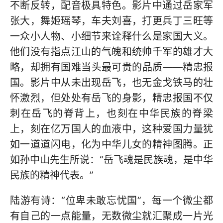
不断反转，配音极具特色。影片中通过岳家军
张大，舞姬瑶琴，车夫刘喜，打更兵丁三旺等
一众小人物、小细节来诠释什么是家国大义。
他们没有指点江山的气魄和统帅千军的雄才大
略，却拥有国难当头最可贵的品质——精忠报
国。影片中从未出现岳飞，也无金戈铁马的壮
怀激烈，但处处有岳飞的身影，精忠报国不仅
刺在岳飞的脊背上，也刻在中华民族的脊梁
上，刻在亿万国人的血液中，这种爱国力量犹
如一道道闪电，化为中华儿女的精神图腾。正
如孙中山先生所说：“岳飞魂是民族魂，是中华
民族的精神代表。”
陆游有诗：“位卑未敢忘忧国”，每一个微尘都
有自己的一点能量，无数微尘就汇聚成一片光