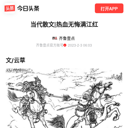
打开APP
当代散文|热血无悔满江红
齐鲁壹点
齐鲁壹点官方账号
  2023-2-3 06:03
文/云草