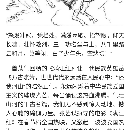
“怒发冲冠，凭栏处，潇潇雨歇。抬望眼，仰天
长啸，壮怀激烈。三十功名尘与土，八千里路
云和月。莫等闲、白了少年头，空悲切！”
一首荡气回肠的《满江红》让一代民族英雄岳
飞万古流芳，世世代代永远活在人民心中；“还
我河山”的浩然正气，永远闪烁着中华民族爱国
主义的璀璨光芒。每当诵读这热血沸腾，气壮
山河的千古名篇，我们无不感到惊天动地、撼
人心魄的磅礴力量。张艺谋执导的电影《满江
红》在春节档全国热映，又激起一波波爱国热