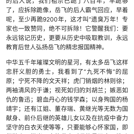
的后人说，我们祖宗已跪了八百年，早跪够
了，应拆除跪像，岳飞的后人霸气回应，早着
呢，至少再跪9200年，这才叫“遗臭万年！专
家也一致赞同，绝不可拆除！它警醒我们：要
永远铭记历史，更要从历史中吸取教训，永远
教育后世人弘扬岳飞的精忠报国精神。
中华五千年璀璨文明的星河，有太多岳飞这样
忠肝义胆的勇士，我看到了“九死不悔”的屈
原；宁死不降的文天祥；虎门销烟的林则徐；
两袖清风的于谦；视死如归的刘胡兰；嫉恶如
仇的鲁迅；碧血丹心的钱学森；以身殉国的杨
靖宇；还有江姐、董存瑞、黄继光等无数为国
献身、前仆后继的英雄儿女以及在抗疫中奋力
坚守的白衣天使等等，只要能够心怀家国，即