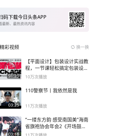
扫码下载今日头条APP
看最新、最热资讯内容
精彩视频
换一换
【平面设计】包装设计实战教
程，一节课轻松搞定包装设计
流程！
91:25
10万
次播放
110警察节丨我依然是我
03:25
11万
次播放
“一缕东方韵 感受南国美”海南
省旗袍协会年会2《开场鼓》
二团
03:16
11万
次播放