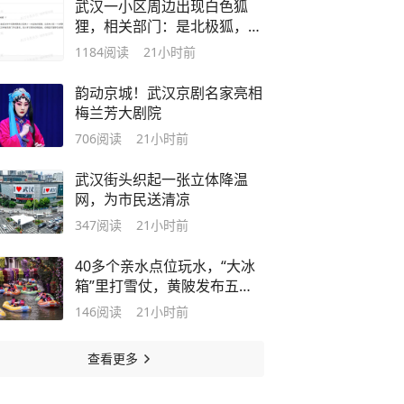
武汉一小区周边出现白色狐
狸，相关部门：是北极狐，并
非国家野生保护动物，大概率
1184
阅读
21小时前
是居民饲养的“异宠”；警惕：
务必保持安全距离
韵动京城！武汉京剧名家亮相
梅兰芳大剧院
706
阅读
21小时前
武汉街头织起一张立体降温
网，为市民送清凉
347
阅读
21小时前
40多个亲水点位玩水，“大冰
箱”里打雪仗，黄陂发布五条
“清凉度假”线路
146
阅读
21小时前
查看更多