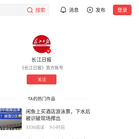
搜索
消息
发布
登录
长江日报
《长江日报》官方账号
关注
TA的热门作品
闲鱼上买酒店游泳票，下水后
被识破现场撵出
3336
阅读
9小时前