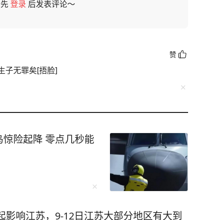
请先
登录
后发表评论～
赞
子无罪矣[捂脸]
惊险起降 零点几秒能
起影响江苏，9-12日江苏大部分地区有大到