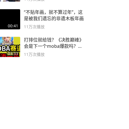
“不贴年画，就不算过年”，这
是被我们遗忘的非遗木板年画
00:41
11万
次播放
打排位就给钱？《决胜巅峰》
会是下一个moba爆款吗？#
决胜巅峰
03:33
11万
次播放