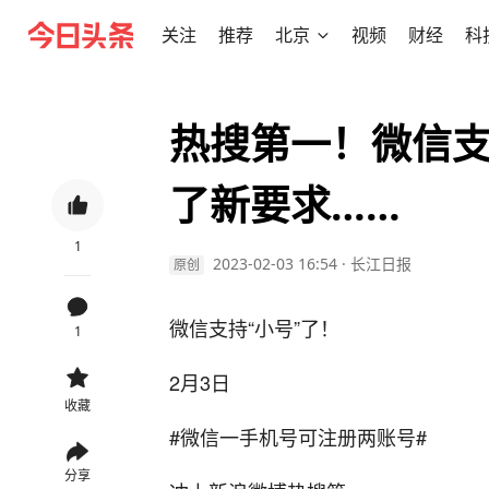
关注
推荐
北京
视频
财经
科
热搜第一！微信支
了新要求……
1
2023-02-03 16:54
·
长江日报
原创
微信支持“小号”了！
1
2月3日
收藏
#微信一手机号可注册两账号#
分享