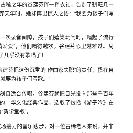
年，古稀之年的谷建芬挥一挥衣袖，告别了耕耘几十
养天年时，她却再出惊人之语：“我要为孩子们写
一次录音间隙，孩子们嬉笑玩闹时，唱起了流行
情爱爱”，他们唱得越欢，谷建芬心里越难过。周
子几乎没有歌唱了！
谷建芬把这份沉重的“作曲家失职”的责任，揽在自
就要为孩子们写歌。”
刻且适合传唱。谷建芬就把目光投向那些千百年
的中华文化经典作品，选取了包括《游子吟》在
“新学堂歌”。
，这场接力的音乐跋涉，对一位古稀老人来说，并非