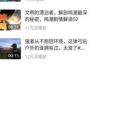
文明的漂泊者，解剖鸣潮最深
的秘密，鸣潮剧情解读02
08:51
11万
次播放
强者从不抱怨环境，这弹弓玩
户外的谁拥有过，太准了#弹
弓#户外
00:15
12万
次播放