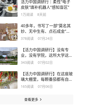
活力中国调研行｜柔性“电子
皮肤”填补机器人“感知盲区”
1万
阅读
8天前
40多年，书写了一部“莫名其
妙、无中生有、点石成金”的
创业史——为什么是义乌
378
阅读
07月24日
【活力中国调研行】没有专
业，没有学院，这所大学这样
打造“大湾区硅谷”
343
阅读
07月02日
【活力中国调研行】在这座玻
璃大棚里，每颗番茄都有自己
的“专属空调”
165
阅读
07月06日
查看更多