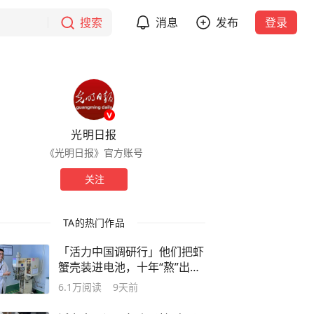
搜索
消息
发布
登录
光明日报
《光明日报》官方账号
关注
TA的热门作品
「活力中国调研行」他们把虾
蟹壳装进电池，十年“熬”出一
片新蓝海
6.1万
阅读
9天前