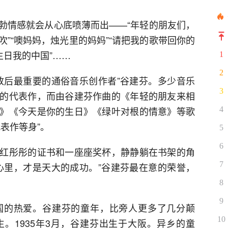
勃情感就会从心底喷薄而出——“年轻的朋友们，
”“噢妈妈，烛光里的妈妈”“请把我的歌带回你的
生日我的中国”……
1
2
放后最重要的通俗音乐创作者”谷建芬。多少音乐
3
的代表作，而由谷建芬作曲的《年轻的朋友来相
》《今天是你的生日》《绿叶对根的情意》等歌
4
表作等身”。
5
6
红彤彤的证书和一座座奖杯，静静躺在书架的角
7
心里，才是天大的成功。”谷建芬最在意的荣誉，
8
9
国的热爱。谷建芬的童年，比旁人更多了几分颠
10
。1935年3月，谷建芬出生于大阪。异乡的童