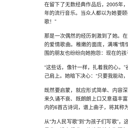
在留下了无数经典作品后，2005
年的流行音乐。当众人都以为她要颐
歌！”
那是一次偶然的经历刺激到了她。在
的爱情歌曲。稚嫩的面庞，满嘴“情
围的朋友也纷纷向她抱怨：现在的孩
“这些话，像针一样，扎着我的心。”
己肩上。她暗下决心：“只要我能动，
既然要启蒙，就应形式简单、内容深
来久诵不衰、既朗朗上口又意蕴丰富
内的6首古诗词，谱上曲子，将其称为
从“为人民写歌”到“为孩子们写歌”