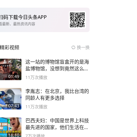
扫码下载今日头条APP
看最新、最热资讯内容
精彩视频
换一换
这一站的博物馆盲盒开的是海
盐博物馆，没想到竟然这么好
逛！
01:49
11万
次播放
李胤志：在北京，我比台湾的
同龄人有更多选择
07:43
11万
次播放
巴西夫妇：中国是世界上科技
最先进的国家，他们生活在
2999年
18:10
7万
次播放