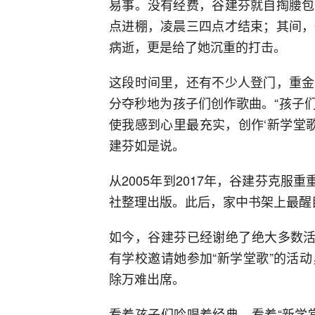
易事。没有经费，谷建芬就自掏腰包
点进棚，凌晨三四点才结束；其间，
病逝，更是给了她沉重的打击。
这段时间里，还有不少人登门，重金
分夺秒地为孩子们创作歌曲。“孩子
使我感到心里最充实，创作‘新学堂
建芬如是说。
从2005年到2017年，谷建芬克服
社整理出版。此后，家中书架上最醒
如今，谷建芬已经谢绝了绝大多数活
有学校邀请她参加“新学堂歌”的活
除万难出席。
看着孩子们吟唱着经典，看着“新学