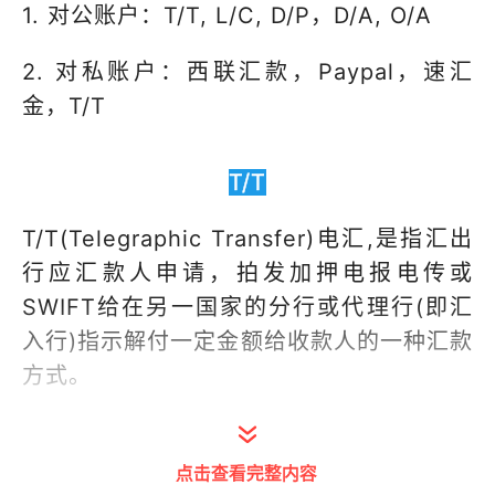
1. 对公账户：T/T, L/C, D/P，D/A, O/A
2. 对私账户：西联汇款，Paypal，速汇
金，T/T
T/T
T/T(Telegraphic Transfer)电汇,是指汇出
行应汇款人申请，拍发加押电报电传或
SWIFT给在另一国家的分行或代理行(即汇
入行)指示解付一定金额给收款人的一种汇款
方式。
T/T付款方式是以外汇现金方式结算，由您
的客户将款项汇至贵公司指定的外汇银行账
点击查看完整内容