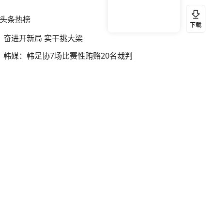
头条热榜
换一换
下载
奋进开新局 实干挑大梁
韩媒：韩足协7场比赛性贿赂20名裁判
银行午休1.5小时 留个窗口行不行
我国编制完成新版全月地质图
女子开一天一夜空调后二氧化碳中毒
女子利用漏洞0元薅走3000多件家电
泰国一女公务员妆容引争议 本人回应
宇树科技发行价格150.80元/股
41岁女子为鼓励女儿考上985研究生
伊朗总统：最高领袖决策过程遭人利用
余承东口误将24999元电脑报成2499