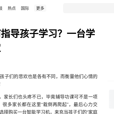
技
热点
国际
更多
何指导孩子学习？一台学
定
举报
请先
登录
后发表评论～