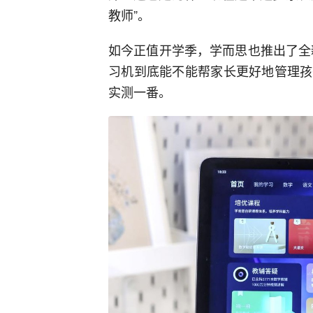
科技良辰
学而思从教培转硬件也算成功了
回复
·
2023年02月14日
科技拌饭
看起来用的是安卓系统
回复
·
2023年02月14日
喜又欠钓鱼
要能再便宜点就好了
回复
·
2023年02月14日