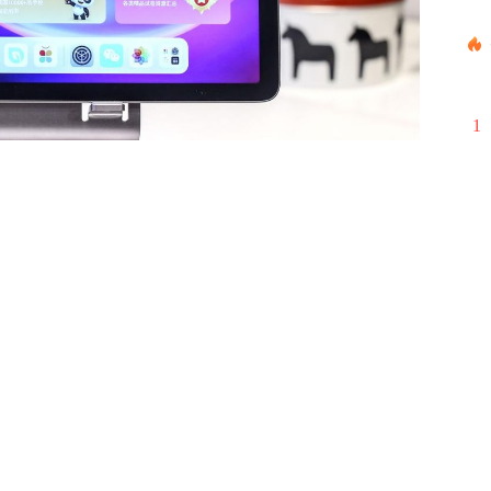
998
贝索斯2001
贝索斯2008
梁宁产品思维
AI Blog
模
2016微信公
机器学习ML&
1
2
3
4
5
6
7
8
9
10