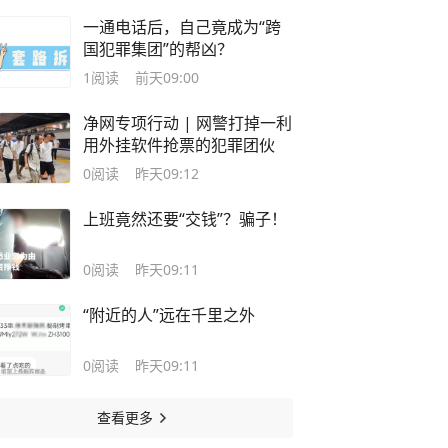
一通电话后，自己竟成为“跨
国犯罪集团”的帮凶？
1
阅读
前天09:00
净网专项行动 | 网警打掉一利
用外挂软件抢票的犯罪团伙
0
阅读
昨天09:12
上班竟然还要“交钱”？骗子！
0
阅读
昨天09:11
“附近的人”远在千里之外
0
阅读
昨天09:11
查看更多