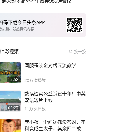
越来越多高分考生放弃985选警校
扫码下载今日头条APP
看最新、最热资讯内容
精彩视频
换一换
国服程咬金对线元流教学
15:58
20万
次播放
数读检察公益诉讼十年！中英
双语短片上线
02:27
11万
次播放
笨小孩一个问题都没答对，不
料竟成皇太子，其余四个被处