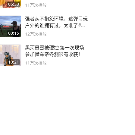
死
05:30
11万
次播放
强者从不抱怨环境，这弹弓玩
户外的谁拥有过，太准了#弹
弓#户外
00:15
12万
次播放
黑河暴雪被硬控 第一次现场
参加懂车帝冬测很有收获！
10:21
11万
次播放