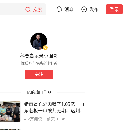
搜索
消息
发布
登录
科普启示录小强哥
优质科学领域创作者
关注
TA的热门作品
猪肉冒充驴肉赚了1.05亿！山
东老板一审被判无期，这判得
冤不冤？
4.2万
阅读
前天10:36