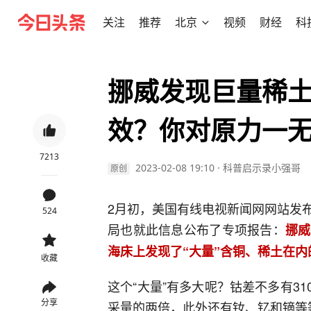
关注
推荐
北京
视频
财经
科
挪威发现巨量稀土
效？你对原力一
7213
2023-02-08 19:10
·
科普启示录小强哥
原创
2月初，美国有线电视新闻网网站发
524
局也就此信息公布了专项报告：
挪威
海床上发现了“大量”含铜、稀土在
收藏
这个“大量”有多大呢？钴差不多有31
分享
采量的两倍，此外还有钕、钇和镝等