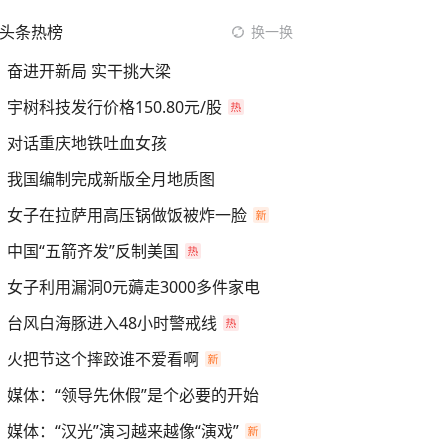
头条热榜
换一换
奋进开新局 实干挑大梁
宇树科技发行价格150.80元/股
对话重庆地铁吐血女孩
我国编制完成新版全月地质图
女子在拉萨用高压锅做饭被炸一脸
中国“五箭齐发”反制美国
女子利用漏洞0元薅走3000多件家电
台风白海豚进入48小时警戒线
火把节这个摔跤谁不爱看啊
媒体：“领导先休假”是个必要的开始
媒体：“汉光”演习越来越像“演戏”