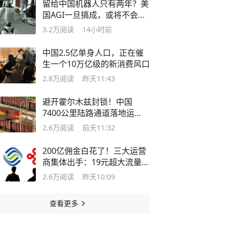
留给中国机器人只有两年？美
国AGI一旦搞成，或将不会再
惧怕中国
3.2万
阅读
14小时前
中国2.5亿单身人口，正在催
生一个10万亿级的新消费风口
2.8万
阅读
昨天11:43
避开霍尔木兹封锁！中国
7400公里陆路通道落地运
行，直通中东腹地
2.6万
阅读
前天11:32
200亿佣金白花了！三大运营
商集体出手：19元超大流量卡
正式退场
2.6万
阅读
昨天10:09
查看更多