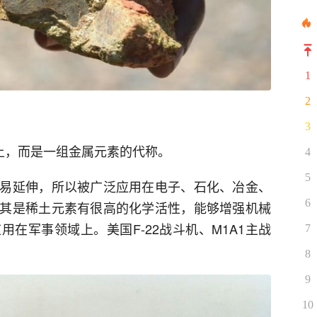
1
2
3
土，而是一组金属元素的代称。
4
5
易延伸，所以被广泛应用在电子、石化、冶金、
6
其是稀土元素有很高的化学活性，能够增强机械
在军事领域上。美国F-22战斗机、M1A1主战
7
8
9
10