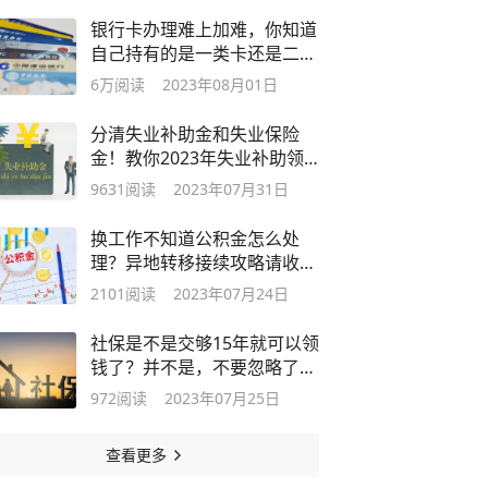
银行卡办理难上加难，你知道
自己持有的是一类卡还是二类
卡吗？
6万
阅读
2023年08月01日
分清失业补助金和失业保险
金！教你2023年失业补助领
取的正确姿势
9631
阅读
2023年07月31日
换工作不知道公积金怎么处
理？异地转移接续攻略请收
下！
2101
阅读
2023年07月24日
社保是不是交够15年就可以领
钱了？并不是，不要忽略了这
个条件
972
阅读
2023年07月25日
查看更多