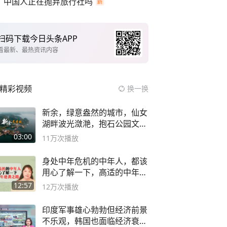
中国人正在抛弃旅行社吗
扫码下载今日头条APP
看最新、最热资讯内容
精彩视频
换一换
新余，绿意盎然的城市，仙女
湖畔波光潋滟，抱石公园文化
深邃……
03:00
11万
次播放
身处中年危机的中年人，都该
用心了解一下，高适的中年逆
袭之路
12:57
12万
次播放
印度军事雄心勃勃但经济前景
不乐观，韩国也面临经济衰退