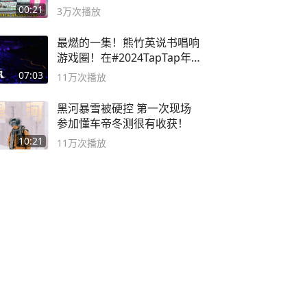
风险
00:21
3万
次播放
最燃的一集！熊竹英说书唱响
游戏圈！在#2024TapTap年
度游戏大赏
07:03
11万
次播放
黑河暴雪被硬控 第一次现场
参加懂车帝冬测很有收获！
10:21
11万
次播放