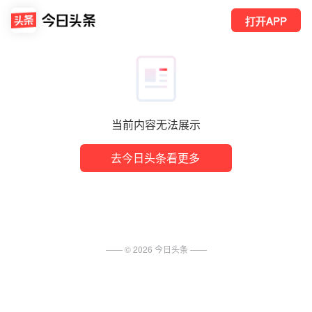
打开APP
当前内容无法展示
去今日头条看更多
—— ©
2026
今日头条
——