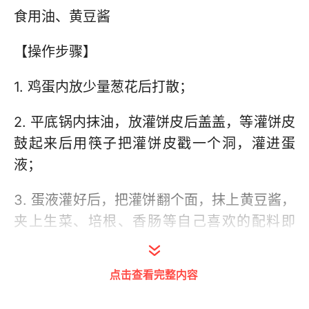
食用油、黄豆酱
【操作步骤】
1. 鸡蛋内放少量葱花后打散；
2. 平底锅内抹油，放灌饼皮后盖盖，等灌饼皮
鼓起来后用筷子把灌饼皮戳一个洞，灌进蛋
液；
3. 蛋液灌好后，把灌饼翻个面，抹上黄豆酱，
夹上生菜、培根、香肠等自己喜欢的配料即
可。
点击查看完整内容
编辑 / 宗哲麟