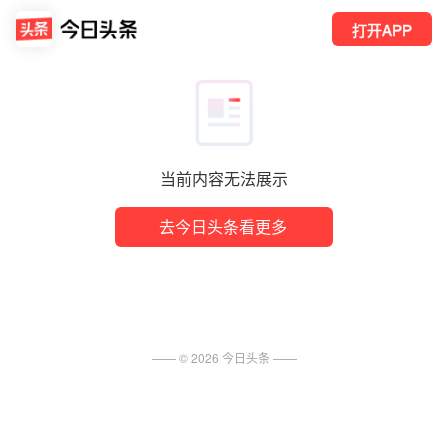
打开APP
当前内容无法展示
去今日头条看更多
—— ©
2026
今日头条
——