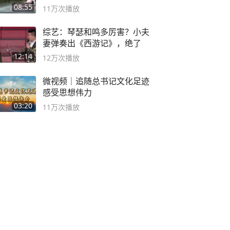
08:55
11万
次播放
综艺：琴瑟和鸣多厉害？小夫
妻弹奏出《西游记》，绝了
12:14
12万
次播放
微视频｜追随总书记文化足迹
感受思想伟力
03:20
11万
次播放