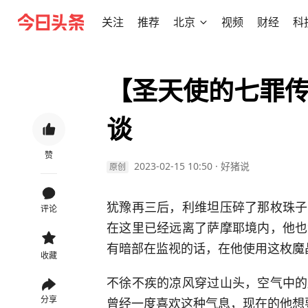
关注
推荐
北京
视频
财经
科
【圣天使的七罪传说
谈
赞
2023-02-15 10:50
·
好猪说
原创
犹豫再三后，利维坦压碎了那枚珠子
评论
在这里已经远离了萨摩耶境内，他也
有暗部在监视的话，在他使用这枚魔
收藏
不徐不疾的凉风穿过山头，空气中的
分享
曾经一度喜欢这种气息，现在的他想