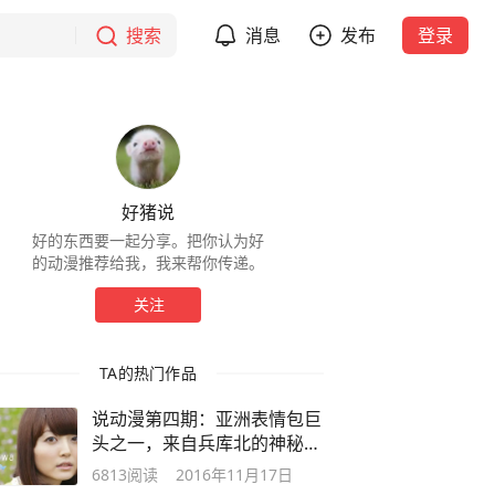
搜索
消息
发布
登录
好猪说
好的东西要一起分享。把你认为好
的动漫推荐给我，我来帮你传递。
关注
TA的热门作品
说动漫第四期：亚洲表情包巨
头之一，来自兵库北的神秘微
笑
6813
阅读
2016年11月17日