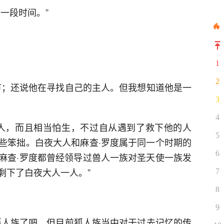
一段时间。”
1
2
节；还说他在寻找自己的主人。但我想知道他是一
3
4
人，而且相当怕生，不过自从遇到了救下他的人
5
些笨拙。白夜大人和麻查·罗度属于同一个时期的
6
麻查·罗度都曾经领导过兽人一族对圣天使一族发
剩下了白夜大人一人。”
7
8
9
狐人族了吧。但目前狐人族当中对于过去记忆的传