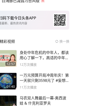
白海豚已减弱为台风级
扫码下载今日头条APP
看最新、最热资讯内容
精彩视频
换一换
身处中年危机的中年人，都该
用心了解一下，高适的中年逆
袭之路
12:57
12万
次播放
一万元预算开局冲周年庆！第
一天就只剩3598元了 #妄想山
海
01:40
11万
次播放
马农双人舞最后一幕-奥西波
娃 & 什克利亚罗夫