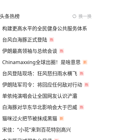
头条热榜
换一换
构建更高水平的全民健身公共服务体系
台风白海豚正式登陆
伊朗最高领袖与总统会谈
Chinamaxxing全球出圈！是啥意思
台风登陆现场：狂风怒扫雨水横飞
伊朗陆军司令：将回应任何敌对行动
单依纯演唱会让全国网友认识浐灞
白海豚对华东华北影响会大于巴威
猫咪过火把节被抹成黑猫
宋佳：“小花”来到百花特别高兴