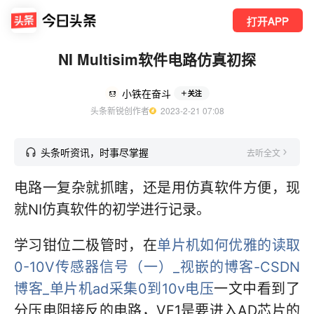
打开APP
NI Multisim软件电路仿真初探
小铁在奋斗
关注
头条新锐创作者
  2023-2-21 07:08
头条听资讯，时事尽掌握
去听全文
电路一复杂就抓瞎，还是用仿真软件方便，现
就NI仿真软件的初学进行记录。
学习钳位二极管时，在
单片机如何优雅的读取
0-10V传感器信号（一）_视嵌的博客-CSDN
博客_单片机ad采集0到10v电压
一文中看到了
分压电阻接反的电路，VF1是要进入AD芯片的