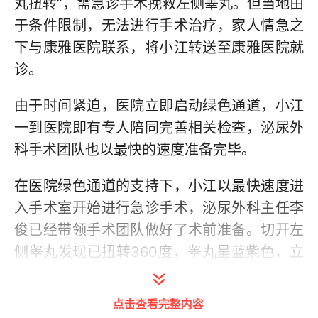
丸扭转”，需急诊手术挽救左侧睾丸。但当地由
于条件限制，无法进行手术治疗，家人情急之
下与康雅医院联系，将小江转送至康雅医院就
诊。
由于时间紧迫，医院立即启动绿色通道，小江
一到医院即有专人陪同完善相关检查，泌尿外
科手术团队也以最快的速度准备完毕。
在医院绿色通道的支持下，小江以最快速度进
入手术室开始进行急诊手术，泌尿外科主任李
俊已经带领手术团队做好了术前准备。切开左
侧睾丸发现已扭转360度，睾丸呈蓝紫色，立
即予以复位后并用温盐水纱布给予热敷，小江
精索10分钟内恢复血运，睾丸颜色逐渐变为淡
点击查看完整内容