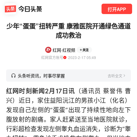
打开APP
少年“蛋蛋”扭转严重 康雅医院开通绿色通道
成功救治
红网·红视频
关注
红网官方账号
  2023-2-17 05:49
头条听资讯，时事尽掌握
去听全文
红网时刻新闻2月17日讯
（通讯员 蔡誉伟 曹
兴）近日，家住益阳沅江的男孩小江（化名）
发现自己左侧的“蛋蛋”出现了持续性地向左下
腹放射的剧痛。家人赶紧送至当地医院就诊，
行彩超检查发现左侧睾丸血运消失，诊断为“睾