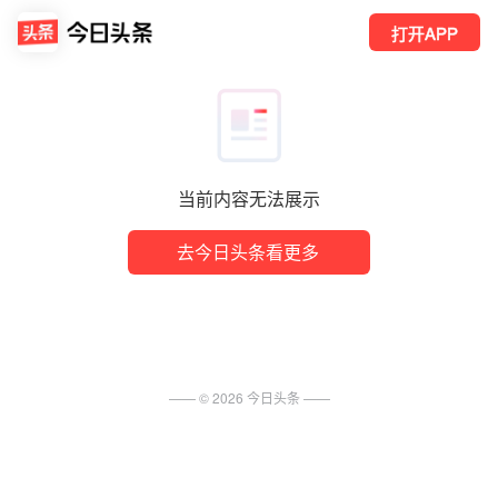
打开APP
当前内容无法展示
去今日头条看更多
—— ©
2026
今日头条
——