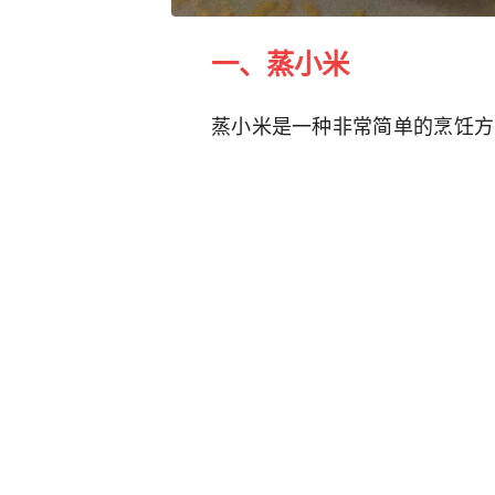
一、蒸小米
蒸小米是一种非常简单的烹饪方
一下具体的做法步骤：
步骤1：将小米淘洗干净，沥干
步骤2：将清水倒入蒸锅中，将
步骤3：将蒸篮放入蒸锅中，盖上
步骤4：蒸好的小米有一种松散