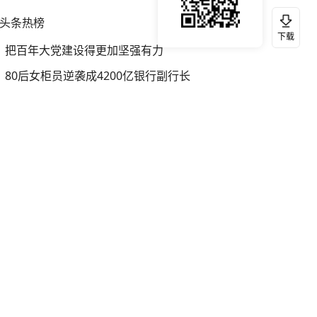
头条热榜
换一换
下载
把百年大党建设得更加坚强有力
80后女柜员逆袭成4200亿银行副行长
伊朗总统：最高领袖决策过程遭人利用
知识产权强国建设驶入“快车道”
女子从行驶货车上跳下 警方介入
“梅姨”真名曝光 对话受害者家属
日本自卫队3架反潜巡逻机在东海活动
俄导弹释放子母弹头摧毁基辅物流仓库
胚胎案妻子得知胚胎销毁双手颤抖
陈垣宇向鹏携手晋级男单16强
邵永灵：俄军终于打了场漂亮的反击