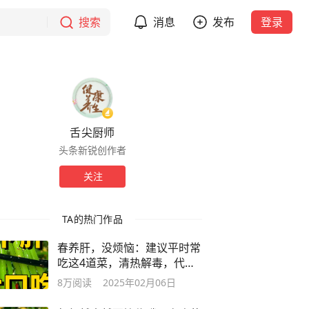
搜索
消息
发布
登录
舌尖厨师
头条新锐创作者
关注
TA的热门作品
春养肝，没烦恼：建议平时常
吃这4道菜，清热解毒，代谢
更好
8万
阅读
2025年02月06日