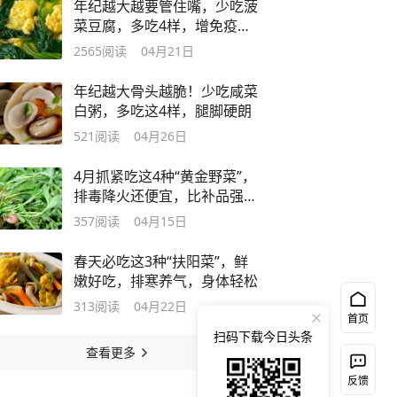
年纪越大越要管住嘴，少吃菠
菜豆腐，多吃4样，增免疫走
路更利索
2565
阅读
04月21日
年纪越大骨头越脆！少吃咸菜
白粥，多吃这4样，腿脚硬朗
521
阅读
04月26日
4月抓紧吃这4种“黄金野菜”，
排毒降火还便宜，比补品强多
了
357
阅读
04月15日
春天必吃这3种“扶阳菜”，鲜
嫩好吃，排寒养气，身体轻松
313
阅读
04月22日
首页
扫码下载今日头条
查看更多
反馈