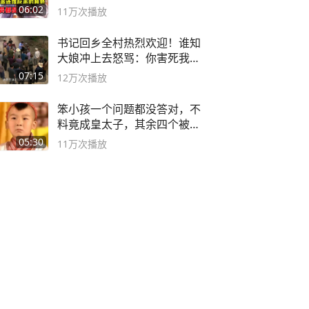
06:02
11万
次播放
书记回乡全村热烈欢迎！谁知
大娘冲上去怒骂：你害死我儿
子
07:15
12万
次播放
笨小孩一个问题都没答对，不
料竟成皇太子，其余四个被处
死
05:30
11万
次播放