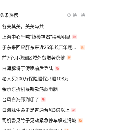
头条热榜
换一换
各美其美，美美与共
上海中心千吨“镇楼神器”摆动明显
于东来回应胖东来近25年老店年底关闭
前7个月我国区域外贸增势稳健
白海豚将于傍晚前后登陆
老人买200万保险退保只退108万
余承东拆机最新款鸿蒙电脑
台风白海豚到哪了
白海豚生命史是普通台风3倍以上
司机瞥见竹子晃动紧急停车躲过滑坡