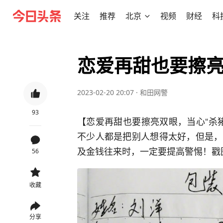
关注
推荐
北京
视频
财经
科
恋爱再甜也要擦亮
2023-02-20 20:07
·
和田网警
93
【恋爱再甜也要擦亮双眼，当心“杀
不少人都是把别人想得太好，但是，
及金钱往来时，一定要提高警惕！戳图
56
收藏
分享