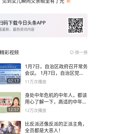
见到女儿瞬间父亲眼里有了光
扫码下载今日头条APP
看最新、最热资讯内容
精彩视频
换一换
1月7日，自治区政府召开常务
会议。 1月7日，自治区党委
副书记
02:17
11万
次播放
身处中年危机的中年人，都该
用心了解一下，高适的中年逆
袭之路
12:57
12万
次播放
比反派还像反派的正派主角，
全员都是大恶人！