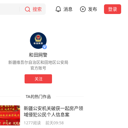
搜索
消息
发布
登录
和田网警
新疆维吾尔自治区和田地区公安局
官方账号
关注
TA的热门作品
新疆公安机关破获一起房产领
域侵犯公民个人信息案
1277
阅读
前天09:58