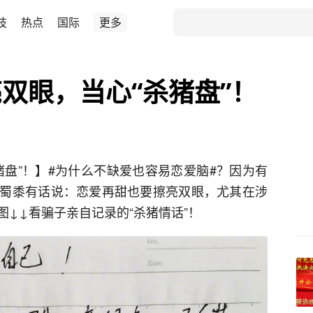
技
热点
国际
更多
双眼，当心“杀猪盘”！
猪盘”！】#为什么不缺爱也容易恋爱脑#？因为有
蜀黍有话说：恋爱再甜也要擦亮双眼，尤其在涉
↓↓看骗子亲自记录的“杀猪情话”！