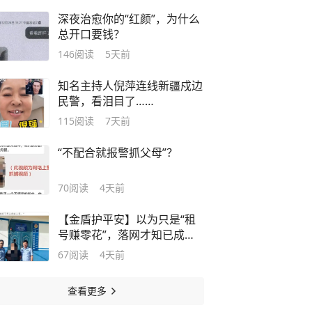
深夜治愈你的“红颜”，为什么
总开口要钱？
146
阅读
5天前
知名主持人倪萍连线新疆戍边
民警，看泪目了……
115
阅读
7天前
“不配合就报警抓父母”？
70
阅读
4天前
【金盾护平安】以为只是“租
号赚零花”，落网才知已成网
上逃犯
67
阅读
4天前
查看更多