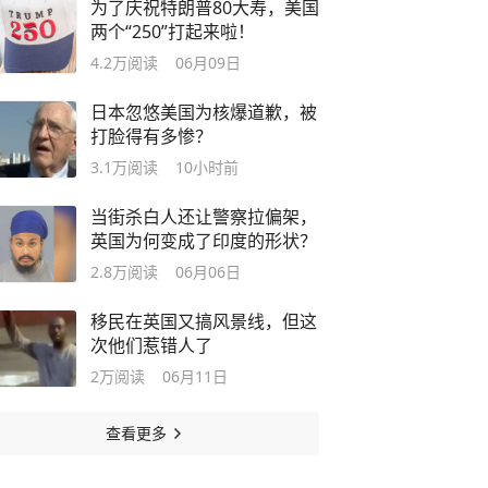
为了庆祝特朗普80大寿，美国
两个“250”打起来啦！
4.2万
阅读
06月09日
日本忽悠美国为核爆道歉，被
打脸得有多惨？
3.1万
阅读
10小时前
当街杀白人还让警察拉偏架，
英国为何变成了印度的形状？
2.8万
阅读
06月06日
移民在英国又搞风景线，但这
次他们惹错人了
2万
阅读
06月11日
查看更多