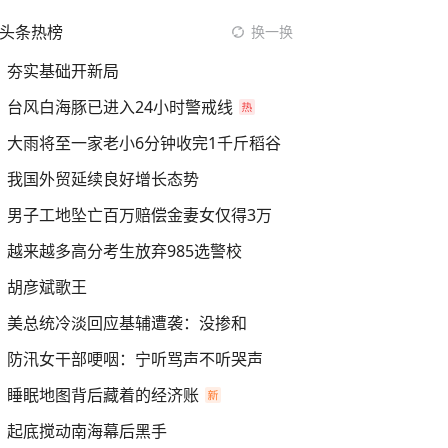
头条热榜
换一换
夯实基础开新局
台风白海豚已进入24小时警戒线
大雨将至一家老小6分钟收完1千斤稻谷
我国外贸延续良好增长态势
男子工地坠亡百万赔偿金妻女仅得3万
越来越多高分考生放弃985选警校
胡彦斌歌王
美总统冷淡回应基辅遭袭：没掺和
防汛女干部哽咽：宁听骂声不听哭声
睡眠地图背后藏着的经济账
起底搅动南海幕后黑手