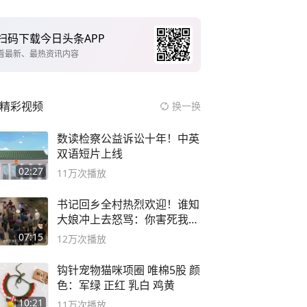
扫码下载今日头条APP
看最新、最热资讯内容
精彩视频
换一换
数读检察公益诉讼十年！中英
双语短片上线
02:27
11万
次播放
书记回乡全村热烈欢迎！谁知
大娘冲上去怒骂：你害死我儿
子
07:15
12万
次播放
钩针宠物猫咪项圈 唯棉5股 颜
色：军绿 正红 乳白 鸡黄
10:21
11万
次播放