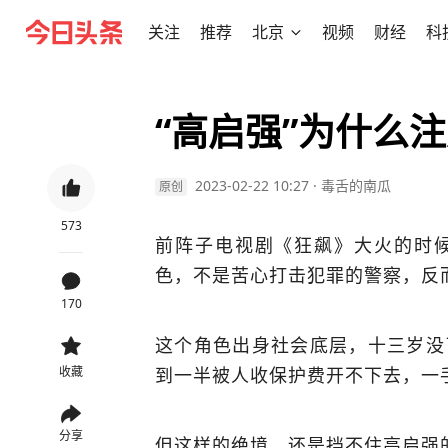
关注
推荐
北京
视频
财经
科
“高启强”为什么
2023-02-22 10:27
·
毒舌的南瓜
原创
573
前阵子电视剧《狂飙》大火的时
色，不是苦心打击犯罪的警察，反而
170
这个角色出身社会底层，十三岁没
到一半被人收保护费开不下去，一
收藏
分享
但这样的绝境，还是挡不住高启强