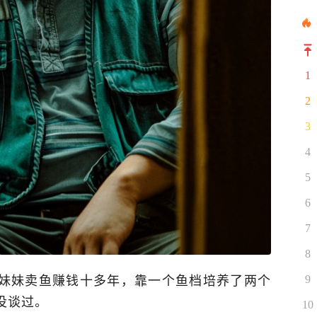
1
2
3
4
5
6
7
8
妹妹卖鱼赚钱十多年，靠一个鱼档培养了两个
9
没谈过。
10