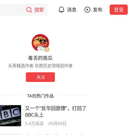
搜索
消息
发布
登录
毒舌的南瓜
头条精选作者 优质历史领域创作者
关注
TA的热门作品
又一个“反华回旋镖”，打回了
BBC头上
5.4万
阅读
05月09日