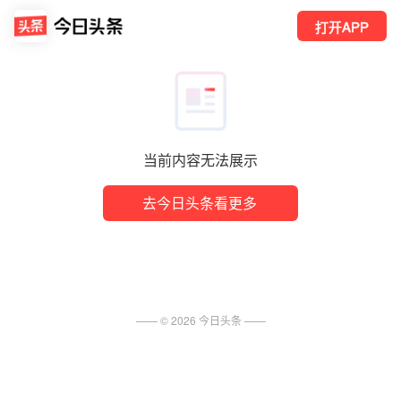
打开APP
当前内容无法展示
去今日头条看更多
—— ©
2026
今日头条
——