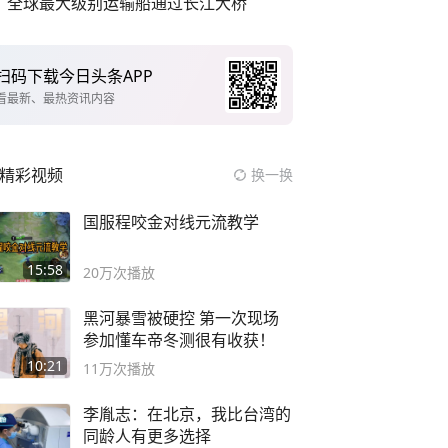
全球最大级别运输船通过长江大桥
扫码下载今日头条APP
看最新、最热资讯内容
精彩视频
换一换
国服程咬金对线元流教学
15:58
20万
次播放
黑河暴雪被硬控 第一次现场
参加懂车帝冬测很有收获！
10:21
11万
次播放
李胤志：在北京，我比台湾的
同龄人有更多选择