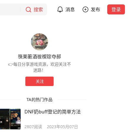
搜索
消息
发布
登录
筷莱蘅酒祓禊琮夺郝
👉每日分享游戏资源，欢迎关注不
迷路！
关注
TA的热门作品
DNF奶buff登记的简单方法
2807
阅读
2023年05月07日