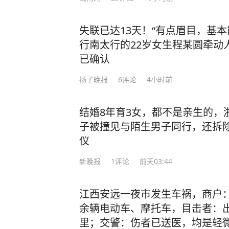
失联已达13天！“有点眉目，基
行南太行的22岁女生程某圆牵动
已确认
扬子晚报
6
评论
4小时前
结婚8年育3女，都不是亲生的，
子被撞见与陌生男子同行，还拆
仪
新晚报
1
评论
前天03:44
江西安远一夜市发生车祸，商户：
余辆电动车、摩托车，目击者：
里；交警：伤者已送医，均是轻