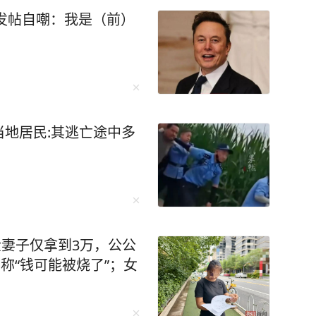
克发帖自嘲：我是（前）
地居民:其逃亡途中多
金妻子仅拿到3万，公公
称“钱可能被烧了”；女