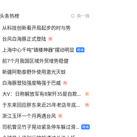
头条热榜
换一换
从科技创新看开局起步的时与势
台风白海豚正式登陆
上海中心千吨“镇楼神器”摆动明显
前7个月我国区域外贸增势稳健
新疆阿勒泰野外使用激光灭蚊
白海豚登陆强度略强于巴威
大V：日称解放军有8架歼35是自欺欺人
于东来回应胖东来近25年老店年底关闭
浙江玉环一个月两遇台风
司机瞥见竹子晃动紧急停车躲过滑坡