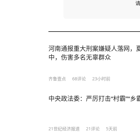
河南通报重大刑案嫌疑人落网，
中，伤害多名无辜群众
齐鲁壹点
68
评论
23小时前
中央政法委：严厉打击“村霸”“乡霸
21世纪经济报道
21
评论
5天前