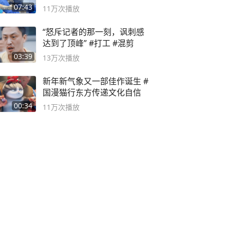
07:43
11万
次播放
“怒斥记者的那一刻，讽刺感
达到了顶峰” #打工 #混剪
03:39
13万
次播放
新年新气象又一部佳作诞生 #
国漫猫行东方传递文化自信
00:34
11万
次播放