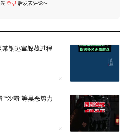
请先
登录
后发表评论～
夏某钢逃窜躲藏过程
”“沙霸”等黑恶势力