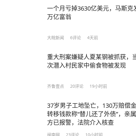
一个月亏掉3630亿美元，马斯
万亿富翁
大皖新闻
6
评论
4天前
重大刑案嫌疑人夏某钢被抓获，当
次潜入村民家中偷食物被发现
齐鲁壹点
20
评论
19小时前
37岁男子工地坠亡，130万赔偿
转移钱款称“替儿还了外债”，亲属
方已报警，法院介入核查
闽南网
23
评论
10小时前