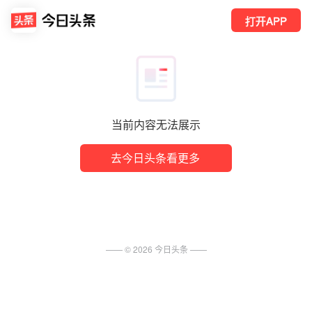
打开APP
当前内容无法展示
去今日头条看更多
—— ©
2026
今日头条
——