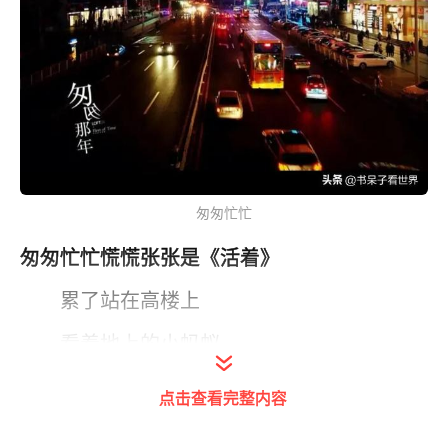
匆匆忙忙
匆匆忙忙慌慌张张是《活着》
累了站在高楼上
看着地上的小蚂蚁
他们的头很大
点击查看完整内容
他们的腿很细