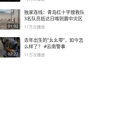
独家连线：青岛红十字搜救队
3名队员抵达日喀则震中灾区
01:02
11万
次播放
去年出生的“幺幺零”，如今怎
么样了？ #云南警事
02:22
11万
次播放