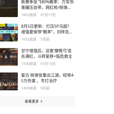
新赛季张飞80%概率：万军伤
害碾压自带，网红枪/核弹张/
破阵弓
1862
阅读
07月17日
8月5日更新：打压SP马超？
增强夏侯惇“概率”，刘烨克制
SP马超
1652
阅读
5天前
甘宁增强后，这套‘慷慨弓’连
杀满红，斗转星移+临危救主
1500
阅读
07月15日
复古·核弹张重出江湖，经常4-
5万伤害 ，专打治疗
1400
阅读
9天前
查看更多