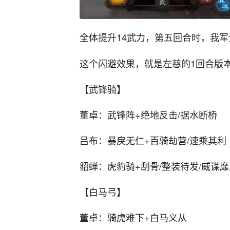
全体提升14武力，第五回合时，我
这个闪避效果，就是左慈的1回合版
【武锋骑】
董卓：武锋阵+绝地反击/据水断桥
吕布：暴戾无仁+百骑劫营/速乘其利
貂蝉：虎豹骑+刮骨/整装待发/威谋靡
【白马弓】
董卓：骑虎难下+白马义从