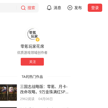
搜索
消息
发布
登录
零氪玩家花席
优质游戏领域创作者
关注
TA的热门作品
三国志战略版：零氪、月卡-
改命攻略，9万金珠满红SP法
正/SP貂蝉
2962
阅读
04月06日