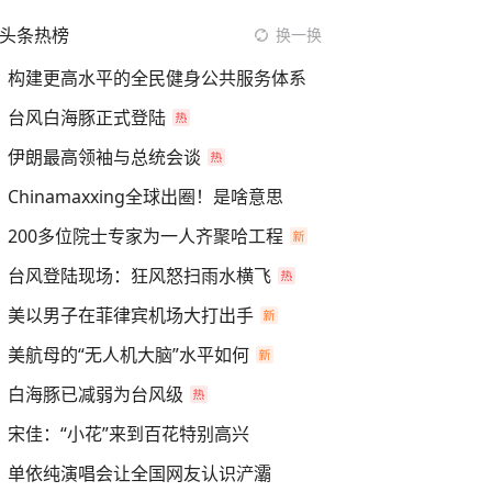
头条热榜
换一换
构建更高水平的全民健身公共服务体系
台风白海豚正式登陆
伊朗最高领袖与总统会谈
Chinamaxxing全球出圈！是啥意思
200多位院士专家为一人齐聚哈工程
台风登陆现场：狂风怒扫雨水横飞
美以男子在菲律宾机场大打出手
美航母的“无人机大脑”水平如何
白海豚已减弱为台风级
宋佳：“小花”来到百花特别高兴
单依纯演唱会让全国网友认识浐灞