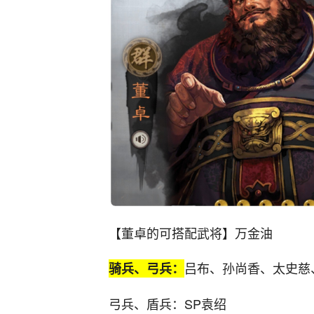
【董卓的可搭配武将】万金油
吕布、孙尚香、太史慈
骑兵、弓兵：
弓兵、盾兵：SP袁绍