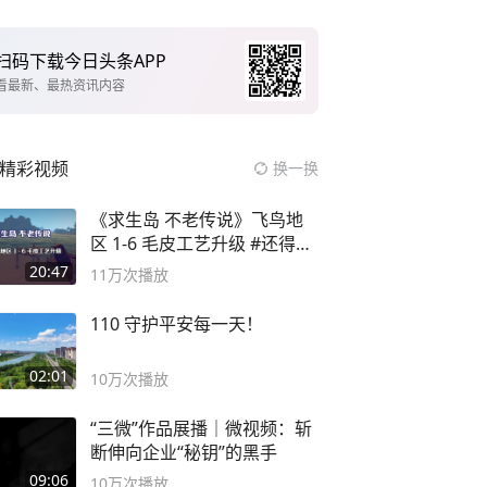
扫码下载今日头条APP
看最新、最热资讯内容
精彩视频
换一换
《求生岛 不老传说》飞鸟地
区 1-6 毛皮工艺升级 #还得是
主机大作
20:47
11万
次播放
110 守护平安每一天！
02:01
10万
次播放
“三微”作品展播｜微视频：斩
断伸向企业“秘钥”的黑手
09:06
10万
次播放