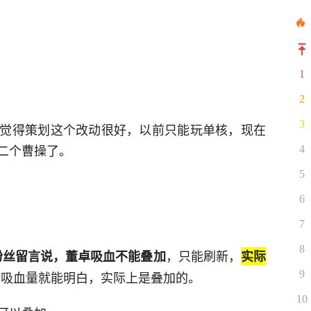
羽
1
2
3
觉得策划这个改动很好，以前只能玩单核，现在
二个曹操了。
4
5
6
7
8
，只能刷新，
粉丝留言说，董卓吸血不能叠加
实际
9
回合吸血量就能明白，实际上是叠加的。
10