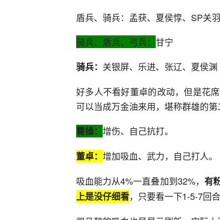
盾兵、骑兵：孟获、夏侯惇、SP关
骑兵、盾兵、弓兵：
甘宁
关银屏、乐进、张辽、夏侯渊
骑兵：
好多人不看好董卓的改动，但是花席
可以当成万金油来用，堪称群雄的第
增伤、自己抗打。
曹操：
增加吸血、武力，自己打人。
董卓：
吸血能力从4%一直叠加到32%，
有
，只要看一下1-5-7
上是没仔细看