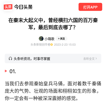
打开APP
在秦末大起义中，曾经横扫六国的百万秦
军，最后到底去哪了？
小璐歌
关注
头条新锐创作者
  2023-2-23 15:03
头条听资讯，时事尽掌握
去听全文
01.
当我们去参观秦始皇兵马俑，面对着数千秦俑
庞大的气势、壮观的场面和栩栩如生的形象，
你一定会有一种被深深震撼的感觉。