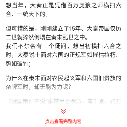
想当年，大秦正是凭借百万虎狼之师横扫六
合、一统天下的。
但可惜的是，刚刚建立了15年、大秦帝国仅历
二世就猝然倒塌在秦末乱世之中。
我们不禁会有一个疑问，想当初横扫六合之
时，大秦锐士面对六国的正规军如摧枯拉朽、
势如破竹；
为什么在秦末面对农民起义军和六国旧贵族的
杂牌军时，却无能为力呢？
《战国策》中说“秦带甲百余万，车千乘，骑万
匹”，但为什么这号称有百万雄兵的大秦帝国，
在灭亡之时却看不到一兵一卒？
点击查看完整内容