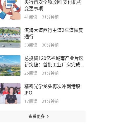
央行首次全项驳回 支付机构
变更事项
41
阅读
31分钟前
滨海大道西行主道2车道恢复
通行
33
阅读
30分钟前
总投资120亿福城南产业片区
新突破：首批工业厂房完成移
交
25
阅读
31分钟前
精密光学龙头再次冲刺港股
IPO
17
阅读
31分钟前
查看更多