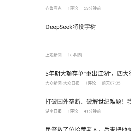
齐鲁壹点
1
评论
59分钟前
DeepSeek将投宇树
上观新闻
1小时前
5年期大额存单“重出江湖”，四大行
大众新闻-大众日报
1
评论
前天07:35
打破国外垄断、破解世纪难题！
湖南日报
1
评论
41分钟前
民警救了位拾荒老人，后来把他