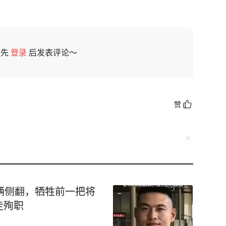
请先
登录
后发表评论～
赞
辆侧翻，牺牲前一把将
走殉职