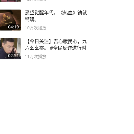
遥望觉醒年代，《热血》铸就
警魂。
04:19
10万
次播放
【今日关注】吾心暖民心，九
六幺幺零。 #全民反诈进行时
02:51
11万
次播放