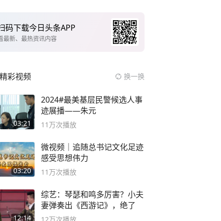
扫码下载今日头条APP
看最新、最热资讯内容
精彩视频
换一换
2024#最美基层民警候选人事
迹展播——朱元
03:21
11万
次播放
微视频｜追随总书记文化足迹
感受思想伟力
03:20
11万
次播放
综艺：琴瑟和鸣多厉害？小夫
妻弹奏出《西游记》，绝了
12:14
12万
次播放