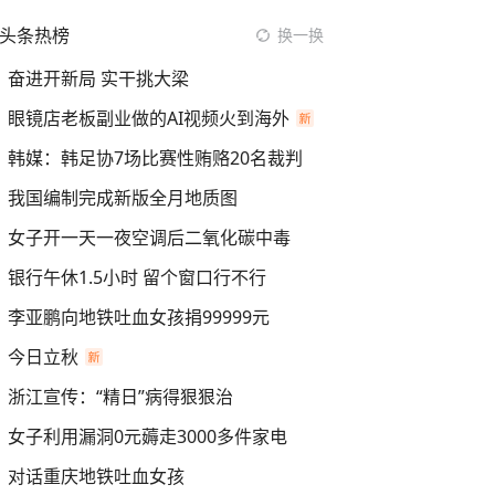
头条热榜
换一换
奋进开新局 实干挑大梁
眼镜店老板副业做的AI视频火到海外
韩媒：韩足协7场比赛性贿赂20名裁判
我国编制完成新版全月地质图
女子开一天一夜空调后二氧化碳中毒
银行午休1.5小时 留个窗口行不行
李亚鹏向地铁吐血女孩捐99999元
今日立秋
浙江宣传：“精日”病得狠狠治
女子利用漏洞0元薅走3000多件家电
对话重庆地铁吐血女孩