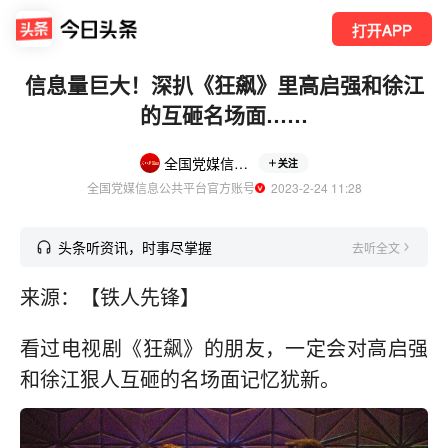
打开APP
信息量巨大！深扒《狂飙》里高启强和徐江
的互砸名场面……
全国党媒信息公共平台
关注
全国党媒信息公共平台官方账号
  2023-2-24 11:28
头条听资讯，时事尽掌握
去听全文
来源：【铁人先锋】
看过电视剧《狂飙》的朋友，一定会对高启强
和徐江狠人互砸的名场面记忆犹新。