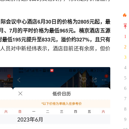
际会议中心酒店6月30日的价格为2805元起，最
6月、7月的平时价格为最低965元。楠京酒店五源
1
最低195元提升至833元，溢价约327%，且只有
作人员对中新经纬表示，酒店目前还有余房，但价
2
3
4
5
6
7
8
9