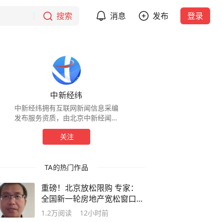
搜索
消息
发布
登录
中新经纬
中新经纬拥有互联网新闻信息采编
发布服务资质，由北京中新经闻信
息科技有限公司运营。
关注
TA的热门作品
重磅！北京放松限购 专家：
全国新一轮房地产宽松窗口打
开｜宅男财经
1.2万
阅读
12小时前