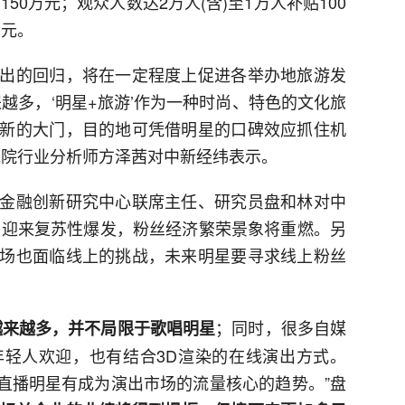
50万元；观众人数达2万人(含)至1万人补贴100
万元。
出的回归，将在一定程度上促进各举办地旅游发
越多，‘明星+旅游’作为一种时尚、特色的文化旅
新的大门，目的地可凭借明星的口碑效应抓住机
究院行业分析师方泽茜对中新经纬表示。
金融创新研究中心联席主任、研究员盘和林对中
场将迎来复苏性爆发，粉丝经济繁荣景象将重燃。另
场也面临线上的挑战，未来明星要寻求线上粉丝
；同时，很多自媒
越来越多，并不局限于歌唱明星
轻人欢迎，也有结合3D渲染的在线演出方式。
、直播明星有成为演出市场的流量核心的趋势。”盘