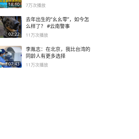
2999年
18:10
7万
次播放
去年出生的“幺幺零”，如今怎
么样了？ #云南警事
02:22
11万
次播放
李胤志：在北京，我比台湾的
同龄人有更多选择
07:43
11万
次播放