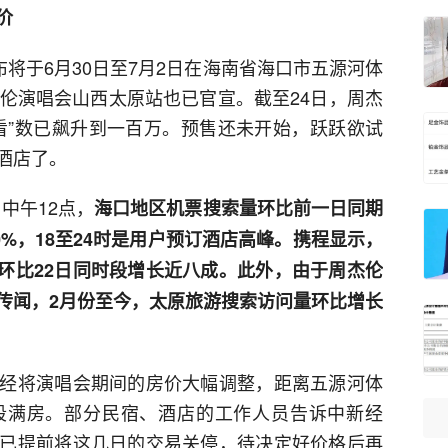
价
布将于6月30日至7月2日在海南省海口市五源河体
杰伦演唱会山西太原站也已官宣。截至24日，周杰
看”数已飙升到一百万。预售还未开始，跃跃欲试
酒店了。
日中午12点，
海口地区机票搜索量环比前一日同期
0%，18至24时是用户预订酒店高峰。携程显示，
搜索环比22日同时段增长近八成。此外，由于周杰伦
传闻，2月份至今，太原旅游搜索访问量环比增长
经将演唱会期间的房价大幅调整，距离五源河体
段满房。部分民宿、酒店的工作人员告诉中新经
已提前将这几日的交易关停，待决定好价格后再