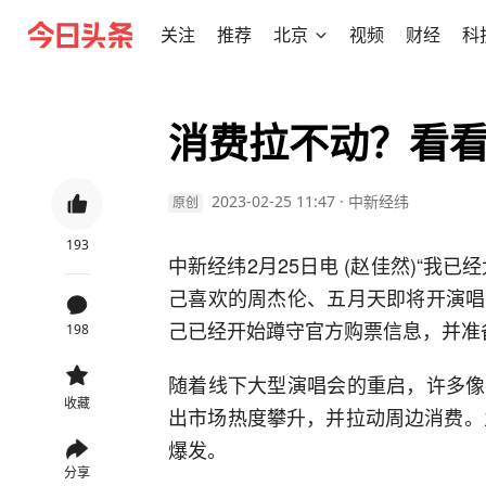
关注
推荐
北京
视频
财经
科
消费拉不动？看
2023-02-25 11:47
·
中新经纬
原创
193
中新经纬2月25日电 (赵佳然)“我
己喜欢的周杰伦、五月天即将开演唱
己已经开始蹲守官方购票信息，并准
198
随着线下大型演唱会的重启，许多像
收藏
出市场热度攀升，并拉动周边消费。
爆发。
分享