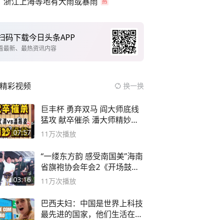
浙江上海等地有大雨或暴雨
扫码下载今日头条APP
看最新、最热资讯内容
精彩视频
换一换
巨丰杯 勇弃双马 阎大师底线
猛攻 献卒催杀 潘大师精妙入
局
07:57
11万
次播放
“一缕东方韵 感受南国美”海南
省旗袍协会年会2《开场鼓》
二团
03:16
11万
次播放
巴西夫妇：中国是世界上科技
最先进的国家，他们生活在