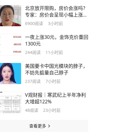
北京放开限购，房价会涨吗？
专家：房价会呈现小幅上涨，
新政有利于二手房出售｜宅男
6900
阅读
3小时前
财经
一夜上涨30元，金饰克价重回
1300元
244
阅读
11小时前
美国要卡中国光模块的脖子，
不妨先掂量自己脖子
237
阅读
7小时前
V观财报｜寒武纪上半年净利
大增超122%
48
阅读
23小时前
查看更多