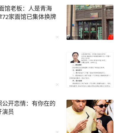
，现在已经出院回家休
，面馆老板：人是青海
锦赛与亚运会。心中满是
72家面馆已集体换牌
下来专注术后康复，一步
发挥出色，取得好成绩，
。” 4月29日，中国国家
球馆举行公开训练课。图
9日举办的国家女排公开训练
排联公布的中国女排30
随后不久，主教练赵勇就
。这位中国女排重要女将
。 女排亚锦赛将于8月2
028年洛杉矶奥运会。中
照公开恋情：有你在的
。 2026年亚运会女排赛
牙演员
排与哈萨克斯坦、菲律宾被