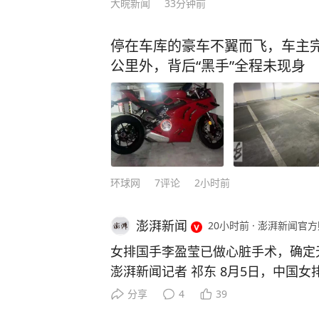
大皖新闻
33分钟前
停在车库的豪车不翼而飞，车主完
公里外，背后“黑手”全程未现身
环球网
7
评论
2小时前
澎湃新闻
20小时前
·
澎湃新闻官方
女排国手李盈莹已做心脏手术，确定
澎湃新闻记者 祁东 8月5日，中国
博“@能量小瑩瑩”上发文称，自己已
分享
4
39
无缘本届亚锦赛与亚运会。 李盈莹写