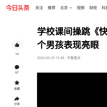
关注
推荐
北京
视频
财经
科
学校课间操跳《
个男孩表现亮眼
14
2023-02-25 15:36
·
齐鲁壹点
67
收藏
分享