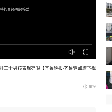
持的音频/视频格式
排三个男孩表现亮眼【齐鲁晚报·齐鲁壹点旗下视
举报