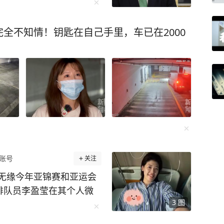
全不知情！钥匙在自己手里，车已在2000
账号
关注
无缘今年亚锦赛和亚运会
女排队员李盈莹在其个人微
3
图
做了心脏手术，经评估确定
道：“因为心脏出点状