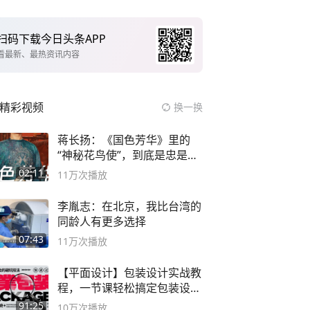
扫码下载今日头条APP
看最新、最热资讯内容
精彩视频
换一换
蒋长扬：《国色芳华》里的
“神秘花鸟使”，到底是忠是
奸？
02:11
11万
次播放
李胤志：在北京，我比台湾的
同龄人有更多选择
07:43
11万
次播放
【平面设计】包装设计实战教
程，一节课轻松搞定包装设计
流程！
91:25
10万
次播放