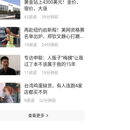
黄金站上4300美元！金价、
银价，大涨
42
阅读
26分钟前
再赴纽约启新程！美网资格赛
名单出炉，郑钦文静心打磨短
板冲正赛
19
阅读
24分钟前
专访申聪：人贩子“梅姨”让我
过了本不该属于我的15年
11
阅读
16分钟前
台湾鸡蛋缺货，有人连跑4家
店都买不到
9
阅读
52分钟前
查看更多