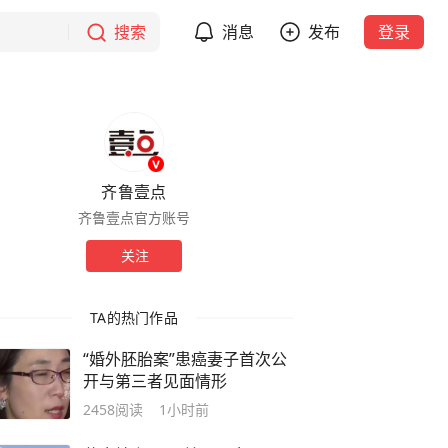
搜索
消息
发布
登录
齐鲁壹点
齐鲁壹点官方账号
关注
TA的热门作品
“婚外胚胎案”患癌妻子首次公
开与第三者见面情形
2458
阅读
1小时前