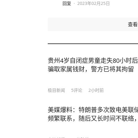
回复
·
2023年02月25日
查
贵州4岁自闭症男童走失80小时
骗取家属钱财，警方已将其拘留
极目新闻
5
评论
2小时前
美媒爆料：特朗普多次致电美联
频繁联系，随后又长时间不联络