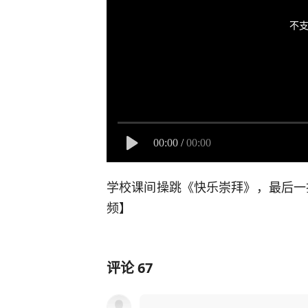
不支
00:00
/
00:00
学校课间操跳《快乐崇拜》，最后一
频】
评论
67