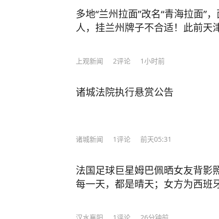
况，需要进行手术，手术做的很成功
多地“兰州拉面”改名“青海拉面”
养。经过综合评估，确定无缘本届亚
人，挂兰州牌子不合适！此前天津
遗憾，但健康永远是一切的前提。接
一步调整状态。祝愿国家队在赛事中
上观新闻
2
评论
1小时前
也期待痊愈之后，再次踏上熟悉的赛场
女子排球队在国家体育总局训练局排
为李盈莹。视觉中国 图 今年4月2
诸城法院执行悬赏公告
课上，李盈莹当时随队训练。5月国际
人大名单里，李盈莹也在其列。不过
表示李盈莹仍处在康复期，暂未归队
诸城新闻
1
评论
前天05:31
就此缺席本赛季世界女排联赛多场比赛
1日至30日在天津举行，冠军将直通2
法国足球巨星姆巴佩晒女友背影
国女排与中国台北、伊朗、伊拉克同组
每一天，都是晴天；女方为西班
将于9月16日至22日举行，中国女
分在B组。 本期编辑 陆枫
汉水襄阳
1
评论
26分钟前