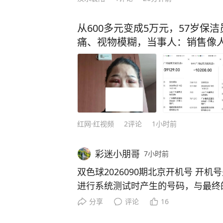
从600多元变成5万元，57岁
痛、视物模糊，当事人：销售像
红网·红视频
2
评论
1小时前
彩迷小朋哥
7小时前
双色球2026090期北京开机号 开机号是彩票销售终端在销售前
进行系统测试时产生的号码，与最终
联，不具备预测性。彩票开奖是完全
分享
评论
16
律，建议您理性看待，量力而行！无