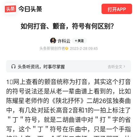
打开APP
如何打音、颤音，符号有何区别？
许科云
关注
头条新锐创作者
  2023-2-28 09:45
头条听资讯，时事尽掌握
去听全文
1⃣️网上查看的颤音统称为打音，其实这个打音
的符号说法还是从老一辈曲谱上看到的，比如
陈耀星老师作的《陕北抒怀》二胡26弦独奏曲
中，有几处对延长高音2音和1的一拍上标注了
＂丁＂符号，就是二胡曲谱中对＂打＂字的省
写，这个＂丁＂符号在乐曲中，只是一个手指