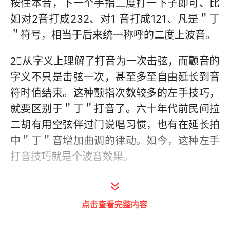
按住本音，下一个手指二度打一下子即可、比
如对2音打成232、对1 音打成121、凡是＂丁
＂符号，相当于后来统一称呼的二度上波音。
2⃣️从字义上理解了打音为一次击弦，而颤音的
字义不只是击弦一次，甚至多至自由延长到音
符时值结束。这种颤指次数较多的左手技巧，
就要区别于＂丁＂打音了。六十年代前民间拉
二胡有用空弦伴过门说唱习惯，也有在延长拍
中＂丁＂音增加曲调的律动。如今，这种左手
打音技巧就是个波音效果。
3⃣️＂丁＂是某手指抬起较高，掌指及指关节运
动，快速灵活地击打一下，而颤指的指尖端离
点击查看完整内容
弦不可太高，离远了会影响颤指频率和匀速。