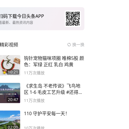
扫码下载今日头条APP
看最新、最热资讯内容
精彩视频
换一换
钩针宠物猫咪项圈 唯棉5股 颜
色：军绿 正红 乳白 鸡黄
10:21
11万
次播放
《求生岛 不老传说》飞鸟地
区 1-6 毛皮工艺升级 #还得是
主机大作
20:47
11万
次播放
110 守护平安每一天！
02:01
10万
次播放