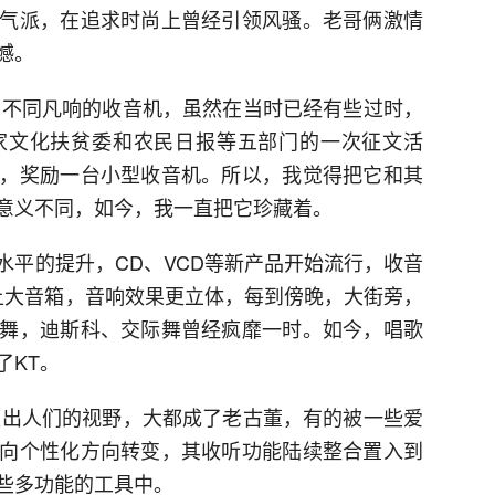
气派，在追求时尚上曾经引领风骚。老哥俩激情
憾。
一台不同凡响的收音机，虽然在当时已经有些过时，
家文化扶贫委和农民日报等五部门的一次征文活
，奖励一台小型收音机。所以，我觉得把它和其
意义不同，如今，我一直把它珍藏着。
水平的提升，CD、VCD等新产品开始流行，收音
配上大音箱，音响效果更立体，每到傍晚，大街旁，
舞，迪斯科、交际舞曾经疯靡一时。如今，唱歌
了KT。
步淡出人们的视野，大都成了老古董，有的被一些爱
向个性化方向转变，其收听功能陆续整合置入到
些多功能的工具中。