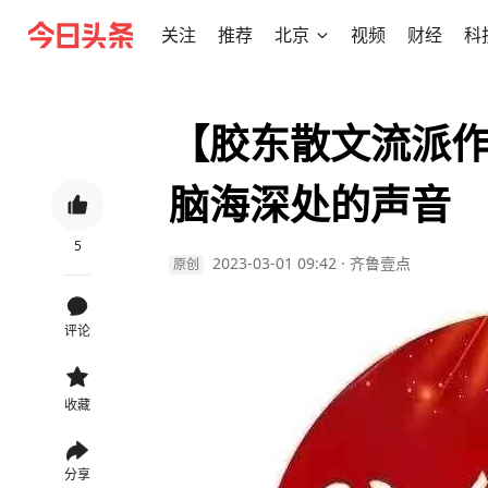
关注
推荐
北京
视频
财经
科
【胶东散文流派作
脑海深处的声音
5
2023-03-01 09:42
·
齐鲁壹点
原创
评论
收藏
分享