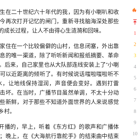
生在二十世纪六十年代的我，因为有小喇叭和收
今再次打开记忆的闸门，重新寻找脑海深处那些
的成长过程，让人不由得心生涟漪和回味。
1
家住在一个比较偏僻的山村，信息闭塞，外出靠
2
息的唯一渠道，除了听听新闻和报纸摘要、革命
3
。后来，自己家里也从大队部连线安装上了“小喇
4
多，可以近距离的倾听了。有时候说话嗤啦嗤啦听不
5
水，让地线保持湿润，声音便会变好。遇到打雷
6
击坏。在当时，广播节目虽然单调，不太十分动
些新鲜，对于那些不知道外面世界的人来说感觉
7
乡村。
8
9
时开播的，早上，听着《东方红》的歌声和广播体
10
；晚上，在《大海航行靠舵手》的结束曲中结束