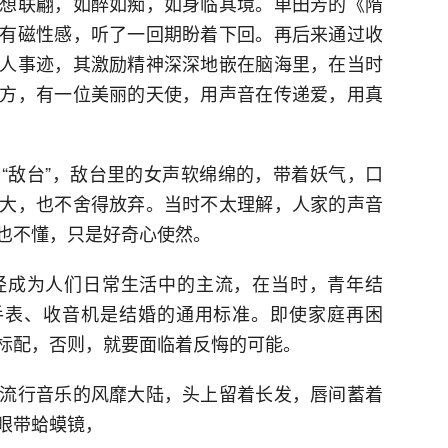
想联翩，如醉如痴，如身临其境。单田芳的《隋
有磁性感，听了一回期盼着下回。再后来通过收
人事迹，其激励精神深深地嵌在脑海里，在当时
方，有一位美丽的天使，用声音在传递爱，用真
“敌台”，敌台里的女声软绵绵的，带着妖气，口
大，也不舍得放弃。当时不太理解，人家的声音
也不懂，只是好奇心使然。
经成为人们日常生活中的主流，在当时，青年结
手表、收音机是结婚的通用标准。即使家庭再困
标配，否则，就要面临着反悔的可能。
流行音乐的风靡大陆，头上留着长发，唇间蓄着
眼带蛤蟆镜，