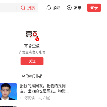
搜索
消息
发布
登录
齐鲁壹点
齐鲁壹点官方账号
关注
TA的热门作品
捐钱的是网友，捐物的是网
友，出力的也是网友。物资落
地那一刻，横幅上的名字却换
1.9万
阅读
4小时前
了主人，善意可以传递，但不
能被截胡。