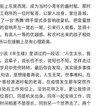
街上东晃西晃，成为当时小青年的最时髦。那时
工商所的一位时髦哥，公家人出身，家住县城，
了一台“燕舞”牌手提式多音响收录机，把音量放
的音响声左一晃右一晃，引来行人观看，显得十
，有高人一等的优越感。和农村出来的孩子相处
所以在接触上总有心理距离。
小说《半生缘》里讲过的一段话：“人生太长，我
。这辈子，说长也不长，说短也不短，怎样走过
岁月中兜兜转转，最后你会发现，其实很多事情
这句话，是想接着再说，人生无常，世事难料。在
个曾经潇洒时髦的老哥，在疫情发生那年突然作
尚处在工作岗位上，没到花甲之年。更让我惊诧
位哥们，同是机关出身，同年一起安排工作，同
时间相差不是很长，同到另一个世界去了。两个