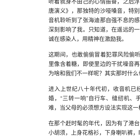
听着就身不由己的心情振奋，之后浮
唐演义》，那独特的沙哑嗓音，特别
音机聆听到了张海迪那自强不息的感
深刻影响了我。只知道，在遥远的一
诚在感染人，用精神在激励我。
这期间，也敢偷偷冒着犯罪风险偷听
里像含着糖，即使里边的干扰噪音再
为啥和我们不一样呢？其实那时什么
进入上世纪八十年代初，收音机已
婚，“三转一响”自行车、缝纫机、
难，当父母的必须想方设法实现这一
在那个赶时髦的年代，因为有了港台
小胡须，上身花格衫，下身喇叭裤，