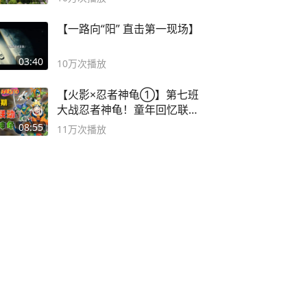
【一路向“阳” 直击第一现场】
03:40
10万
次播放
【火影×忍者神龟①】第七班
大战忍者神龟！童年回忆联动
论武？
08:55
11万
次播放