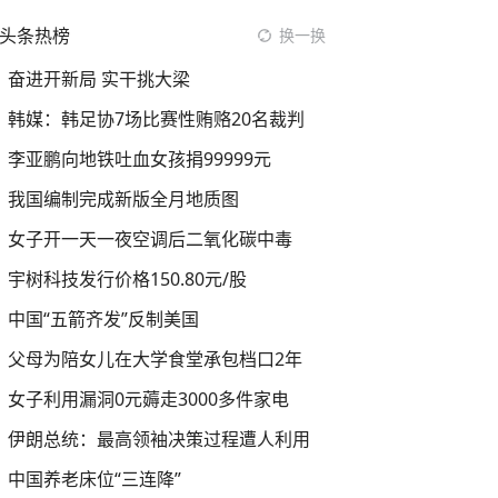
头条热榜
换一换
奋进开新局 实干挑大梁
韩媒：韩足协7场比赛性贿赂20名裁判
李亚鹏向地铁吐血女孩捐99999元
我国编制完成新版全月地质图
女子开一天一夜空调后二氧化碳中毒
宇树科技发行价格150.80元/股
中国“五箭齐发”反制美国
父母为陪女儿在大学食堂承包档口2年
女子利用漏洞0元薅走3000多件家电
伊朗总统：最高领袖决策过程遭人利用
中国养老床位“三连降”