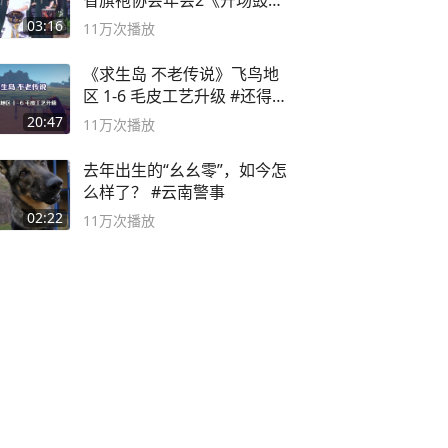
省旗袍协会年会2《开场鼓》
二团
03:16
11万
次播放
《求生岛 不老传说》飞鸟地
区 1-6 毛皮工艺升级 #还得是
主机大作
20:47
11万
次播放
去年出生的“幺幺零”，如今怎
么样了？ #云南警事
02:22
11万
次播放