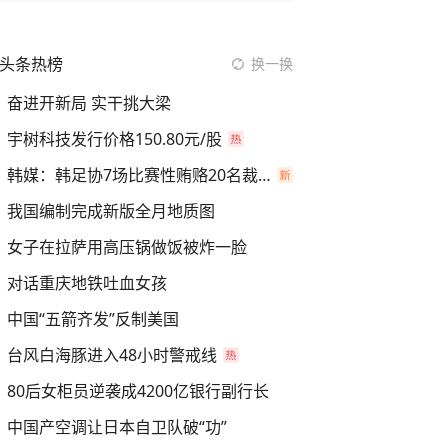
头条热榜
换一换
奋进开新局 实干挑大梁
宇树科技发行价格150.80元/股
韩媒：韩足协7场比赛性贿赂20名裁判
我国编制完成新版全月地质图
女子在拉萨用高压锅做饭被炸一脸
对话重庆地铁吐血女孩
中国“五箭齐发”反制美国
台风白海豚进入48小时警戒线
80后女柜员逆袭成4200亿银行副行长
中国产空调让日本自卫队破“功”