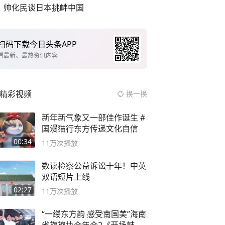
帅化民谈日本挑衅中国
扫码下载今日头条APP
看最新、最热资讯内容
精彩视频
换一换
新年新气象又一部佳作诞生 #
国漫猫行东方传递文化自信
00:34
11万
次播放
数读检察公益诉讼十年！中英
双语短片上线
02:27
11万
次播放
“一缕东方韵 感受南国美”海南