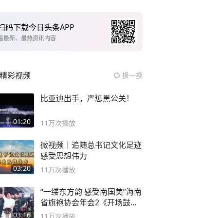
扫码下载今日头条APP
看最新、最热资讯内容
精彩视频
换一换
比亚迪出手，严惩黑公关！
01:20
11万
次播放
微视频｜追随总书记文化足迹
感受思想伟力
03:20
11万
次播放
“一缕东方韵 感受南国美”海南
省旗袍协会年会2《开场鼓》
二团
03:16
11万
次播放