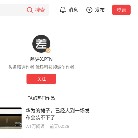
搜索
消息
发布
登录
差评X.PIN
头条精选作者 优质科技领域创作者
关注
TA的热门作品
华为的摊子，已经大到一场发
布会装不下了
7.1万
阅读
前天02:28