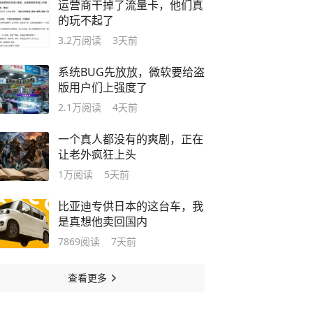
运营商干掉了流量卡，他们真
的玩不起了
3.2万
阅读
3天前
系统BUG先放放，微软要给盗
版用户们上强度了
2.1万
阅读
4天前
一个真人都没有的爽剧，正在
让老外疯狂上头
1万
阅读
5天前
比亚迪专供日本的这台车，我
是真想他卖回国内
7869
阅读
7天前
查看更多