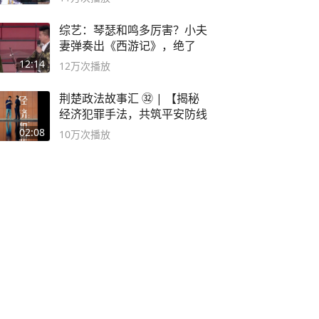
综艺：琴瑟和鸣多厉害？小夫
妻弹奏出《西游记》，绝了
12:14
12万
次播放
荆楚政法故事汇 ㉜ | 【揭秘
经济犯罪手法，共筑平安防线
02:08
10万
次播放