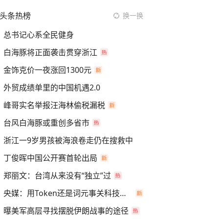
头条热榜
换一换
总书记心系全民健身
白海豚将正面袭击贯穿浙江
金饰克价一夜涨回1300元
外贸成绩单里的中国机遇2.0
峰哥实名举报汪海林偷税漏税
台风白海豚或重创多省市
浙江一9岁男孩被海浪卷走仍在搜救中
丁俊晖中国公开赛首轮出局
郑丽文：台湾从来没有“独立”过
央媒：用Token还是词元事关科技话语权
曝美军高层寻找摆脱伊朗战事的途径