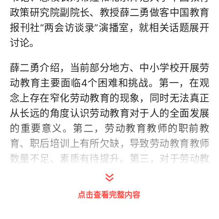
政策研究院副院长、教授薛二勇做客中国教育
报刊社“两会访谈录”演播室，就相关话题展开
讨论。
薛二勇介绍，当前部分地方、中小学校开展劳
动教育主要面临4个困难和挑战。第一，在观
念上存在窄化劳动教育的现象，同时无法真正
从长远的角度认识劳动教育对于人的全面发展
的重要意义。第二，劳动教育教师的职前教
育、职后培训上有所欠缺，导致劳动教育教师
数量不足、素质有待提升。第三，对于劳动教
育“教什么”、如何因地制宜落实劳动教育新课
标，地方和学校还存在难题。第四，劳动教育
点击查看完整内容
怎么考、怎么科学评价，还需要进一步探索。