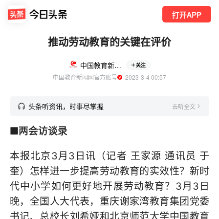
打开APP
推动劳动教育的关键在评价
中国教育新闻网
关注
中国教育新闻网官方账号
  2023-3-4 00:57
头条听资讯，时事尽掌握
去听全文
■两会访谈录
本报北京3月3日讯（记者 王家源 通讯员 于
奎）怎样进一步提高劳动教育的实效性？新时
代中小学如何更好地开展劳动教育？3月3日
晚，全国人大代表，重庆谢家湾教育集团党委
书记、总校长刘希娅和北京师范大学中国教育