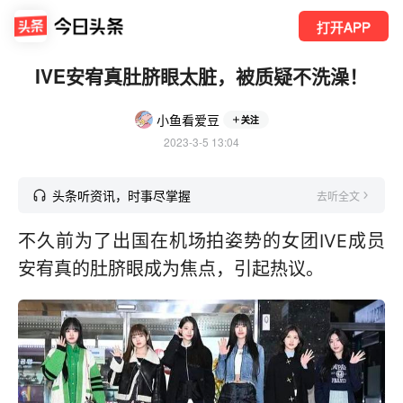
打开APP
IVE安宥真肚脐眼太脏，被质疑不洗澡！
小鱼看爱豆
关注
2023-3-5 13:04
头条听资讯，时事尽掌握
去听全文
不久前为了出国在机场拍姿势的女团IVE成员
安宥真的肚脐眼成为焦点，引起热议。