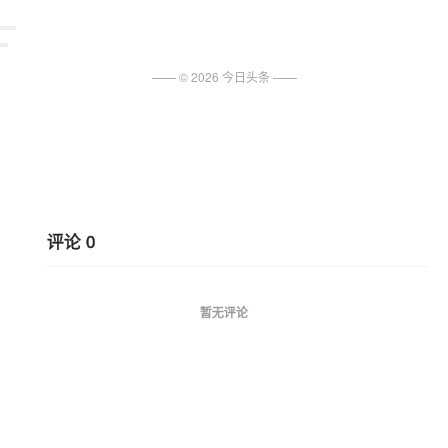
传感器。
（2）
可能是电压不稳定造成的，当电流忽高忽低时，容易出现热
—— ©
2026
今日头条
——
水器持续加热烧水的情况。这个时候需要检查一下家里的电压。
（3）
可能是电路板故障，需要更换电路板。
评论
0
暂无评论