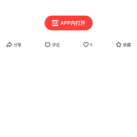
（3）
当室温低于
度时，会出现冷凝水滴落，这是正常现象不用
15
担心。
APP内打开
分享
评论
5
收藏