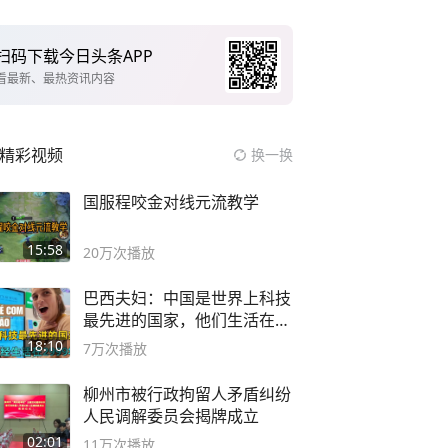
扫码下载今日头条APP
看最新、最热资讯内容
精彩视频
换一换
国服程咬金对线元流教学
15:58
20万
次播放
巴西夫妇：中国是世界上科技
最先进的国家，他们生活在
2999年
18:10
7万
次播放
柳州市被行政拘留人矛盾纠纷
人民调解委员会揭牌成立
02:01
11万
次播放