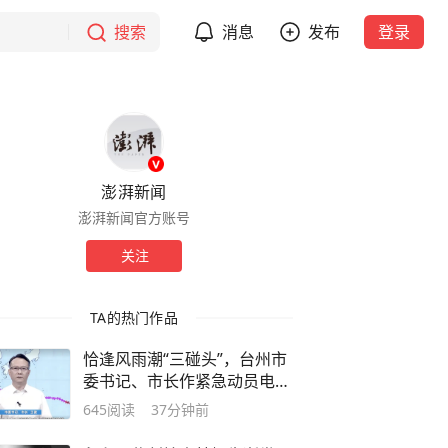
搜索
消息
发布
登录
澎湃新闻
澎湃新闻官方账号
关注
TA的热门作品
恰逢风雨潮“三碰头”，台州市
委书记、市长作紧急动员电视
讲话
645
阅读
37分钟前