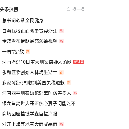
头条热榜
换一换
总书记心系全民健身
白海豚将正面袭击贯穿浙江
伊媒发布伊朗最高领袖视频
一周“靓”数
河南潜逃10日重大刑案嫌疑人落网
永和豆浆创始人林炳生逝世
多家A股公司收到美国关税退款
河南西平刑案嫌犯逃窜时伤害多人
银龙鱼离世大哥正伤心妻子问能吃不
商场回应挂钱学森巨幅海报
浙江上海等地有大雨或暴雨