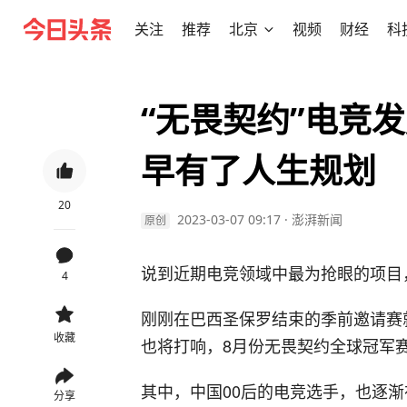
关注
推荐
北京
视频
财经
科
“无畏契约”电竞
早有了人生规划
20
2023-03-07 09:17
·
澎湃新闻
原创
说到近期电竞领域中最为抢眼的项目
4
刚刚在巴西圣保罗结束的季前邀请赛
收藏
也将打响，8月份无畏契约全球冠军
其中，中国00后的电竞选手，也逐
分享