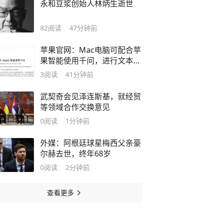
永和豆浆创始人林炳生逝世
82
阅读
47分钟前
苹果官网：Mac电脑可配合苹
果智能使用千问，进行文本创
作、使用Siri问答
3
阅读
41分钟前
武契奇会见泽连斯基，就经贸
等领域合作交换意见
0
阅读
1分钟前
外媒：阿根廷球星梅西父亲豪
尔赫去世，终年68岁
0
阅读
2分钟前
查看更多