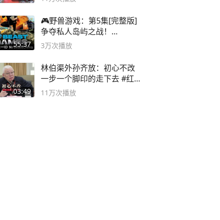
🎮野兽游戏：第5集[完整版]
争夺私人岛屿之战！
#MrBeastChina
55:37
3万
次播放
林伯渠外孙齐放：初心不改
一步一个脚印的走下去 #红船
论坛
03:49
11万
次播放