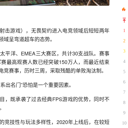
称射击游戏），无畏契约进入电竞领域后短短两年
1
领域呈弯道超车的态势。
2
3
太平洋、EMEA三大赛区，共计30支战队。赛事
军赛最高观赛人数已经突破150万人，而最近结束
4
电竞赛事，历时三周，采取残酷的单败淘汰制。
5
6
“系出名门”恐怕是一个重要因素。
7
项目，既承袭了过去经典FPS游戏的优势，同时不
8
。
9
的竞技性与玩法多样性，2020年上线后，在较短
10