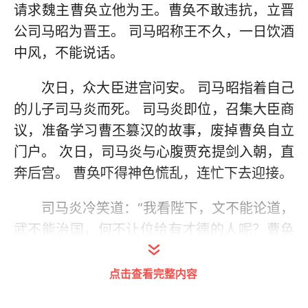
请求魏主曹奂立他为王。曹奂不敢违抗，立晋
公司马昭为晋王。 司马昭称王不久，一日饮酒
中风，不能说话。
次日，众大臣进宫问安。 司马昭指着自己
的儿子司马炎而死。 司马炎即位，召集大臣商
议，准备学习曹丕篡汉的故事，废掉曹奂自立
门户。 次日，司马炎与心腹贾充提剑入朝，直
奔后宫。 曹奂吓得神色慌乱，连忙下去迎接。
司马炎冷笑道：“我看陛下，文不能论道，
武不能治国，何不让位给有才德的人呢？曹奂
大惊，脸色惨白，久久说不出话来。 侍郎张节
在一旁喝道：“晋王之言何其无理！天子有德无
点击查看完整内容
罪，何必让天下于人？” 司马炎怒道：“这天下