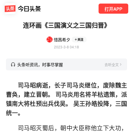
打开APP
连环画《三国演义之三国归晋》
惜茜希夕
关注
2023-3-8 04:18
头条听资讯，时事尽掌握
去听全文
司马昭病逝，长子司马炎继位，废除魏主
曹奂，建立晋朝。 司马炎用名将羊枯遗策，派
镇南大将杜预出兵伐吴。 吴王孙皓投降，三国
统一。
司马昭灭蜀后，朝中大臣称他立下大功，