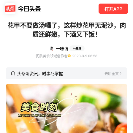
打开APP
花甲不要做汤喝了，这样炒花甲无泥沙，肉
质还鲜嫩，下酒又下饭！
一味访
关注
优质美食领域创作者
  2023-3-9 06:58
头条听资讯，时事尽掌握
去听全文