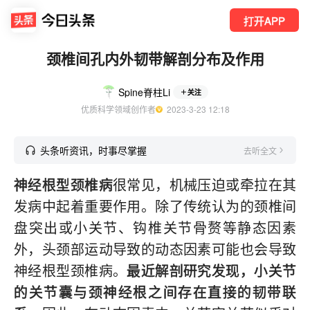
打开APP
颈椎间孔内外韧带解剖分布及作用
Spine脊柱Li
关注
优质科学领域创作者
  2023-3-23 12:18
头条听资讯，时事尽掌握
去听全文
神经根型颈椎病
很常见，机械压迫或牵拉在其
发病中起着重要作用。除了传统认为的颈椎间
盘突出或小关节、钩椎关节骨赘等静态因素
外，头颈部运动导致的动态因素可能也会导致
神经根型颈椎病。
最近解剖研究发现，小关节
的关节囊与颈神经根之间存在直接的韧带联