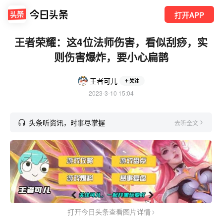
打开APP
王者荣耀：这4位法师伤害，看似刮痧，实
则伤害爆炸，要小心扁鹊
王者可儿
关注
2023-3-10 15:04
头条听资讯，时事尽掌握
去听全文
打开今日头条查看图片详情