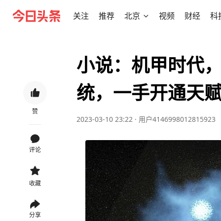
关注
推荐
北京
视频
财经
科
小说：机甲时代
统，一手开通天
赞
2023-03-10 23:22
·
用户4146998012815923
评论
收藏
分享