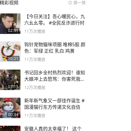
精彩视频
换一换
【今日关注】吾心暖民心，九
六幺幺零。 #全民反诈进行时
02:51
11万
次播放
钩针宠物猫咪项圈 唯棉5股 颜
色：军绿 正红 乳白 鸡黄
10:21
11万
次播放
书记回乡全村热烈欢迎！谁知
大娘冲上去怒骂：你害死我儿
子
07:15
12万
次播放
新年新气象又一部佳作诞生 #
国漫猫行东方传递文化自信
00:34
11万
次播放
安徽人真的太幸福了！ 这个