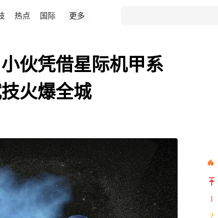
技
热点
国际
更多
，小伙凭借星际机甲系
赋技火爆全城
1
2