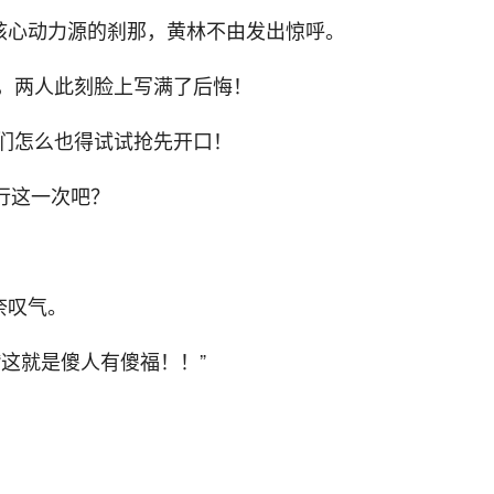
的核心动力源的刹那，黄林不由发出惊呼。
，两人此刻脸上写满了后悔！
们怎么也得试试抢先开口！
进行这一次吧？
奈叹气。
这就是傻人有傻福！！”