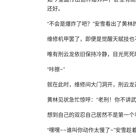
还好。
“不会是爆炸了吧？”安雪看出了黄
维修机甲罢了，即便是觉醒天赋技也
唯有刑云龙依旧保持冷静，目光死死
“咔擦~”
就在此时，维修间大门洞开，刑云龙
黄林见状急忙惊呼：“老刑！你不讲武
想到自己的双忍自己居然不是第一个
“嘿嘿~~谁叫你动作太慢了~”安雪