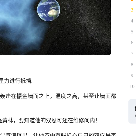
3
4
5
6
7
。
8
9
星力进行抵挡。
10
轰击在振金墙面之上，温度之高，甚至让墙面都
便是黄林，要知道他的双忍可还在维修间内！
温气浪爆出，让他不由有些担心自己的双忍是否