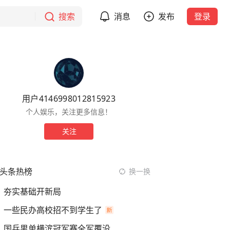
搜索
消息
发布
登录
用户4146998012815923
个人娱乐，关注更多信息！
关注
头条热榜
换一换
夯实基础开新局
一些民办高校招不到学生了
国乒男单横滨冠军赛全军覆没