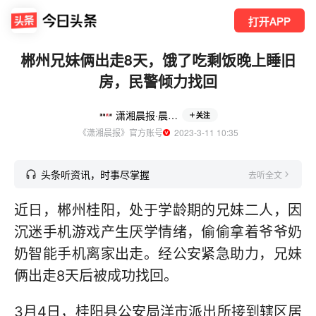
打开APP
郴州兄妹俩出走8天，饿了吃剩饭晚上睡旧
房，民警倾力找回
潇湘晨报·晨视频
关注
《潇湘晨报》官方账号
  2023-3-11 10:35
头条听资讯，时事尽掌握
去听全文
近日，郴州桂阳，处于学龄期的兄妹二人，因
沉迷手机游戏产生厌学情绪，偷偷拿着爷爷奶
奶智能手机离家出走。经公安紧急助力，兄妹
俩出走8天后被成功找回。
3月4日，桂阳县公安局洋市派出所接到辖区居