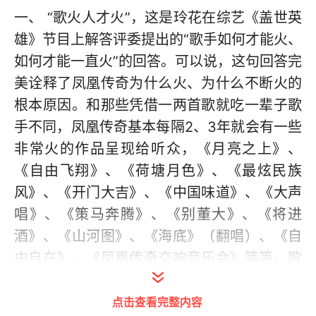
一、 “歌火人才火”，这是玲花在综艺《盖世英
雄》节目上解答评委提出的“歌手如何才能火、
如何才能一直火”的回答。可以说，这句回答完
美诠释了凤凰传奇为什么火、为什么不断火的
根本原因。和那些凭借一两首歌就吃一辈子歌
手不同，凤凰传奇基本每隔2、3年就会有一些
非常火的作品呈现给听众，《月亮之上》、
《自由飞翔》、《荷塘月色》、《最炫民族
风》、《开门大吉》、《中国味道》、《大声
唱》、《策马奔腾》、《别董大》、《将进
酒》、《山河图》、《海底》（翻唱）、《自
由自在》、《凤凰传奇交响音乐会》等等。歌
火不一定歌手火，但是，隔三岔五的就出几首
点击查看完整内容
火歌，歌手想不火、想不著名都是挡住不的。