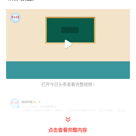
打开今日头条查看完整视频
点击查看完整内容