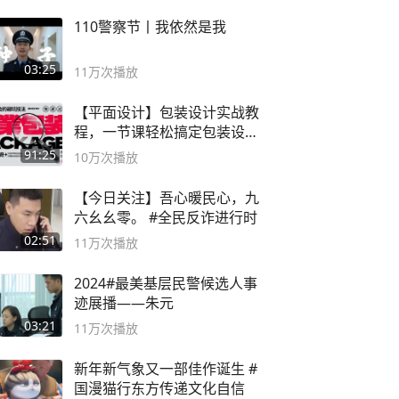
110警察节丨我依然是我
03:25
11万
次播放
【平面设计】包装设计实战教
程，一节课轻松搞定包装设计
流程！
91:25
10万
次播放
【今日关注】吾心暖民心，九
六幺幺零。 #全民反诈进行时
02:51
11万
次播放
2024#最美基层民警候选人事
迹展播——朱元
03:21
11万
次播放
新年新气象又一部佳作诞生 #
国漫猫行东方传递文化自信