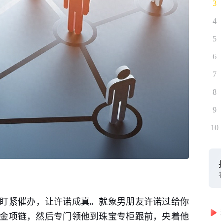
3
4
5
6
7
8
9
10
盯紧催办，让许诺成真。就象男朋友许诺过给你
金项链，然后专门领他到珠宝专柜跟前，央着他