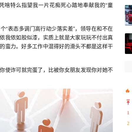
凭啥特么指望我一片花痴死心踏地奉献我的“童
个“表态多调门高行动少落实差”，领导在和不在
侬我侬如胶似漆，实质上就是大家玩玩不付出真
的蛮力。好多工作中混得好的滑头不都是这样干
你使诈可就完蛋了，比被你女朋友发现你对她不
1
2