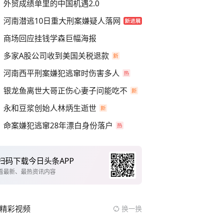
外贸成绩单里的中国机遇2.0
河南潜逃10日重大刑案嫌疑人落网
商场回应挂钱学森巨幅海报
多家A股公司收到美国关税退款
河南西平刑案嫌犯逃窜时伤害多人
银龙鱼离世大哥正伤心妻子问能吃不
永和豆浆创始人林炳生逝世
命案嫌犯逃窜28年漂白身份落户
扫码下载今日头条APP
看最新、最热资讯内容
精彩视频
换一换