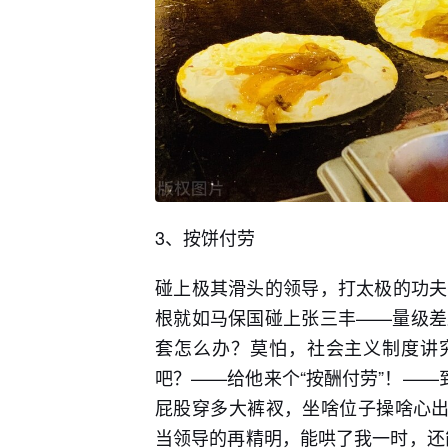
3、按饼付劳
碰上极其滑头的领导，打太极的功夫
根就如马保国碰上张三丰——量级差
套怎么办？莫怕，社会主义制度讲究
吧？——给他来个“按酬付劳”！——
屁股穿多大裤衩，坐啥位子操啥心出
当领导的再精明，能哄了我一时，还