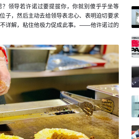
思？领导若许诺过要提拔你，你就别傻乎乎坐等
位子，然后主动去给领导表忠心、表明迫切要求
不详解，粘住他极力促成此事。——他许诺过的