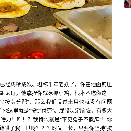
已经成精成妖、堪称千年老妖了，你在他面前压
距太远，他拿捏你就象抓小鸡，根本不吃你这一
“按劳分配”，那么我们反过来用也就没有问题
到他这里就是“按饼付劳”。屁股决定脑袋，有多大
啥力！咋！？我特么就是“不见兔子不撒鹰”！你
能哄了我一世呀？？？时间一长，只要你坚持“按